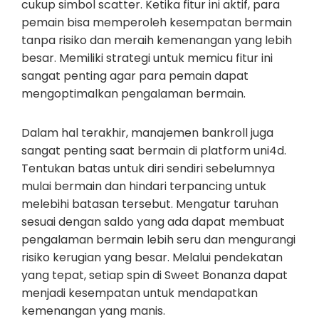
cukup simbol scatter. Ketika fitur ini aktif, para
pemain bisa memperoleh kesempatan bermain
tanpa risiko dan meraih kemenangan yang lebih
besar. Memiliki strategi untuk memicu fitur ini
sangat penting agar para pemain dapat
mengoptimalkan pengalaman bermain.
Dalam hal terakhir, manajemen bankroll juga
sangat penting saat bermain di platform uni4d.
Tentukan batas untuk diri sendiri sebelumnya
mulai bermain dan hindari terpancing untuk
melebihi batasan tersebut. Mengatur taruhan
sesuai dengan saldo yang ada dapat membuat
pengalaman bermain lebih seru dan mengurangi
risiko kerugian yang besar. Melalui pendekatan
yang tepat, setiap spin di Sweet Bonanza dapat
menjadi kesempatan untuk mendapatkan
kemenangan yang manis.