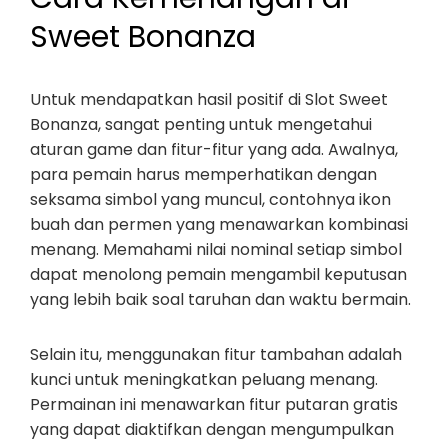
Sweet Bonanza
Untuk mendapatkan hasil positif di Slot Sweet
Bonanza, sangat penting untuk mengetahui
aturan game dan fitur-fitur yang ada. Awalnya,
para pemain harus memperhatikan dengan
seksama simbol yang muncul, contohnya ikon
buah dan permen yang menawarkan kombinasi
menang. Memahami nilai nominal setiap simbol
dapat menolong pemain mengambil keputusan
yang lebih baik soal taruhan dan waktu bermain.
Selain itu, menggunakan fitur tambahan adalah
kunci untuk meningkatkan peluang menang.
Permainan ini menawarkan fitur putaran gratis
yang dapat diaktifkan dengan mengumpulkan