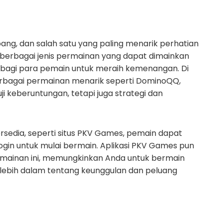
ang, dan salah satu yang paling menarik perhatian
berbagai jenis permainan yang dapat dimainkan
 bagi para pemain untuk meraih kemenangan. Di
bagai permainan menarik seperti DominoQQ,
 keberuntungan, tetapi juga strategi dan
sedia, seperti situs PKV Games, pemain dapat
in untuk mulai bermain. Aplikasi PKV Games pun
mainan ini, memungkinkan Anda untuk bermain
ri lebih dalam tentang keunggulan dan peluang