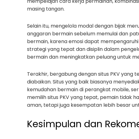
mempelajari cara kerja permainan, kombinas
masing tangan.
Selain itu, mengelola modal dengan bijak m
anggaran bermain sebelum memulai dan patu
bermain, karena emosi dapat mempengaruh
strategi yang tepat dan disiplin dalam pen
bermain dan meningkatkan peluang untuk m
Terakhir, bergabung dengan situs PKV yang t
diabaikan. Situs yang baik biasanya menyediak
kemudahan bermain di perangkat mobile, ser
memilih situs PKV yang tepat, pemain tida
aman, tetapi juga kesempatan lebih besar u
Kesimpulan dan Rekom