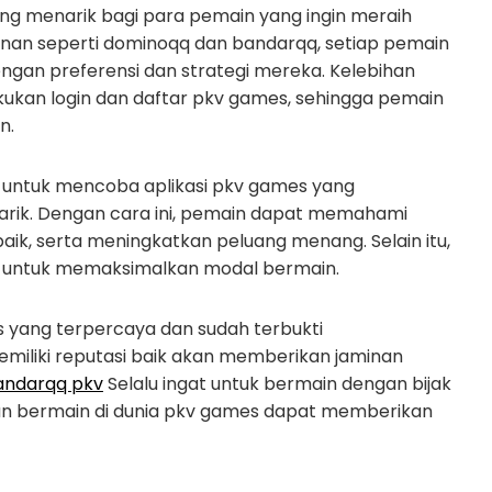
 menarik bagi para pemain yang ingin meraih
an seperti dominoqq dan bandarqq, setiap pemain
an preferensi dan strategi mereka. Kelebihan
kukan login dan daftar pkv games, sehingga pemain
n.
untuk mencoba aplikasi pkv games yang
arik. Dengan cara ini, pemain dapat memahami
aik, serta meningkatkan peluang menang. Selain itu,
v untuk memaksimalkan modal bermain.
tus yang terpercaya dan sudah terbukti
memiliki reputasi baik akan memberikan jaminan
andarqq pkv
Selalu ingat untuk bermain dengan bijak
n bermain di dunia pkv games dapat memberikan