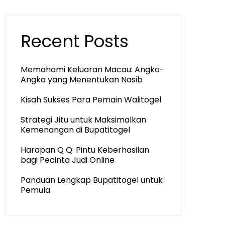
Recent Posts
Memahami Keluaran Macau: Angka-
Angka yang Menentukan Nasib
Kisah Sukses Para Pemain Walitogel
Strategi Jitu untuk Maksimalkan
Kemenangan di Bupatitogel
Harapan Q Q: Pintu Keberhasilan
bagi Pecinta Judi Online
Panduan Lengkap Bupatitogel untuk
Pemula