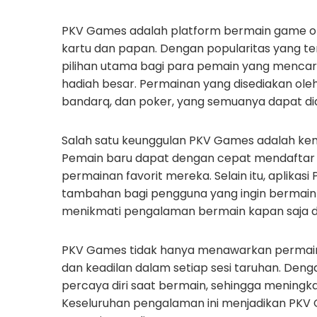
PKV Games adalah platform bermain game on
kartu dan papan. Dengan popularitas yang te
pilihan utama bagi para pemain yang menc
hadiah besar. Permainan yang disediakan ole
bandarq, dan poker, yang semuanya dapat dia
Salah satu keunggulan PKV Games adalah ke
Pemain baru dapat dengan cepat mendaftar
permainan favorit mereka. Selain itu, aplik
tambahan bagi pengguna yang ingin bermain
menikmati pengalaman bermain kapan saja da
PKV Games tidak hanya menawarkan permain
dan keadilan dalam setiap sesi taruhan. Den
percaya diri saat bermain, sehingga mening
Keseluruhan pengalaman ini menjadikan PKV Ga