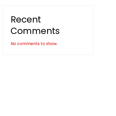
Recent
Comments
No comments to show.