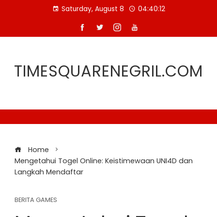
Skip
Saturday, August 8
04:40:13
to
content
TIMESQUARENEGRIL.COM
Home
Mengetahui Togel Online: Keistimewaan UNI4D dan
Langkah Mendaftar
BERITA GAMES