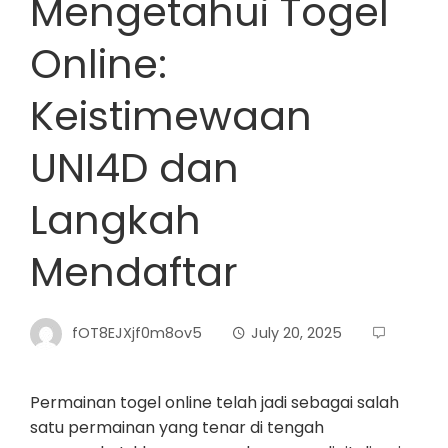
Mengetahui Togel
Online:
Keistimewaan
UNI4D dan
Langkah
Mendaftar
fOT8EJXjf0m8ov5
July 20, 2025
Permainan togel online telah jadi sebagai salah
satu permainan yang tenar di tengah