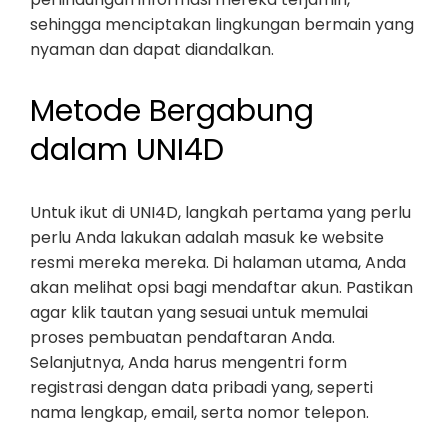
sehingga menciptakan lingkungan bermain yang
nyaman dan dapat diandalkan.
Metode Bergabung
dalam UNI4D
Untuk ikut di UNI4D, langkah pertama yang perlu
perlu Anda lakukan adalah masuk ke website
resmi mereka mereka. Di halaman utama, Anda
akan melihat opsi bagi mendaftar akun. Pastikan
agar klik tautan yang sesuai untuk memulai
proses pembuatan pendaftaran Anda.
Selanjutnya, Anda harus mengentri form
registrasi dengan data pribadi yang, seperti
nama lengkap, email, serta nomor telepon.