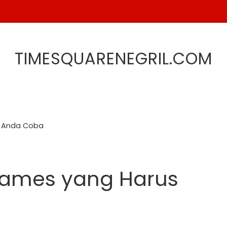
TIMESQUARENEGRIL.COM
s Anda Coba
 Games yang Harus