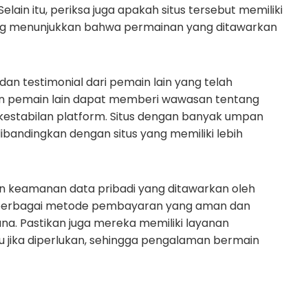
lain itu, periksa juga apakah situs tersebut memiliki
 yang menunjukkan bahwa permainan yang ditawarkan
an testimonial dari pemain lain yang telah
n pemain lain dapat memberi wawasan tentang
 kestabilan platform. Situs dengan banyak umpan
dibandingkan dengan situs yang memiliki lebih
n keamanan data pribadi yang ditawarkan oleh
an berbagai metode pembayaran yang aman dan
una. Pastikan juga mereka memiliki layanan
 jika diperlukan, sehingga pengalaman bermain