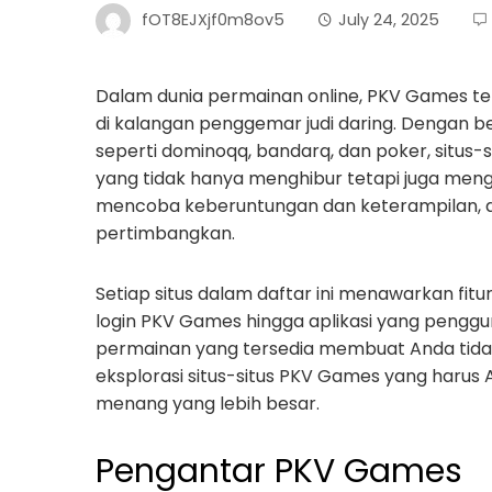
fOT8EJXjf0m8ov5
July 24, 2025
Dalam dunia permainan online, PKV Games tel
di kalangan penggemar judi daring. Dengan
seperti dominoqq, bandarq, dan poker, situ
yang tidak hanya menghibur tetapi juga men
mencoba keberuntungan dan keterampilan, daf
pertimbangkan.
Setiap situs dalam daftar ini menawarkan fitu
login PKV Games hingga aplikasi yang penggu
permainan yang tersedia membuat Anda tidak
eksplorasi situs-situs PKV Games yang harus
menang yang lebih besar.
Pengantar PKV Games