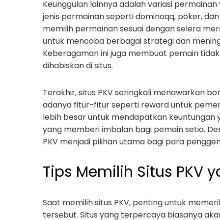
Keunggulan lainnya adalah variasi permainan
jenis permainan seperti dominoqq, poker, d
memilih permainan sesuai dengan selera mer
untuk mencoba berbagai strategi dan meni
Keberagaman ini juga membuat pemain tida
dihabiskan di situs.
Terakhir, situs PKV seringkali menawarkan b
adanya fitur-fitur seperti reward untuk pem
lebih besar untuk mendapatkan keuntungan yan
yang memberi imbalan bagi pemain setia. Deng
PKV menjadi pilihan utama bagi para pengge
Tips Memilih Situs PKV
Saat memilih situs PKV, penting untuk memeriksa
tersebut. Situs yang terpercaya biasanya ak