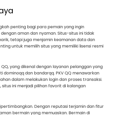
caya
gkah penting bagi para pemain yang ingin
engan aman dan nyaman. Situs-situs ini tidak
rik, tetapi juga menjamin keamanan data dan
nting untuk memilih situs yang memiliki lisensi resmi
KV QQ, yang dikenal dengan layanan pelanggan yang
rti dominoqq dan bandarqq. PKV QQ menawarkan
han dalam melakukan login dan proses transaksi.
tus ini menjadi pilihan favorit di kalangan
 dipertimbangkan. Dengan reputasi terjamin dan fitur
alaman bermain yang memuaskan. Bermain di