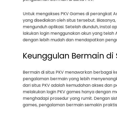
Untuk mengakses PKV Games di perangkat And
yang disediakan oleh situs tersebut. Biasanya
mengunduh aplikasi. Setelah diunduh, instal ap
lakukan login menggunakan akun yang telah A
dengan lebih mudah dan mendapatkan pengal
Keunggulan Bermain di 
Bermain di situs PKV menawarkan berbagai k
pengalaman bermain yang lebih menyenangk
dari situs PKV adalah kemudahan akses dan
melakukan login PKV games hanya dengan m
menghadapi prosedur yang rumit. Dengan sist
games, pengalaman bermain semakin praktis d