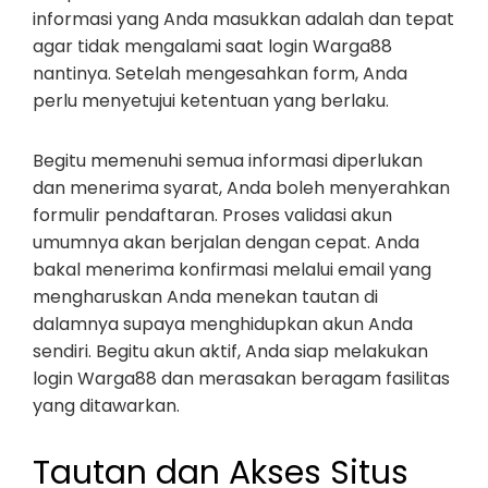
informasi yang Anda masukkan adalah dan tepat
agar tidak mengalami saat login Warga88
nantinya. Setelah mengesahkan form, Anda
perlu menyetujui ketentuan yang berlaku.
Begitu memenuhi semua informasi diperlukan
dan menerima syarat, Anda boleh menyerahkan
formulir pendaftaran. Proses validasi akun
umumnya akan berjalan dengan cepat. Anda
bakal menerima konfirmasi melalui email yang
mengharuskan Anda menekan tautan di
dalamnya supaya menghidupkan akun Anda
sendiri. Begitu akun aktif, Anda siap melakukan
login Warga88 dan merasakan beragam fasilitas
yang ditawarkan.
Tautan dan Akses Situs