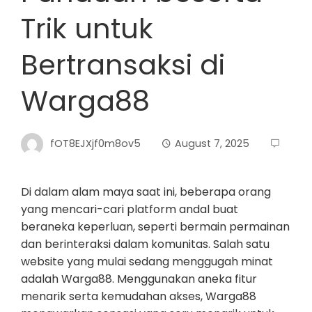
Trik untuk
Bertransaksi di
Warga88
fOT8EJXjf0m8ov5
August 7, 2025
Di dalam alam maya saat ini, beberapa orang
yang mencari-cari platform andal buat
beraneka keperluan, seperti bermain permainan
dan berinteraksi dalam komunitas. Salah satu
website yang mulai sedang menggugah minat
adalah Warga88. Menggunakan aneka fitur
menarik serta kemudahan akses, Warga88