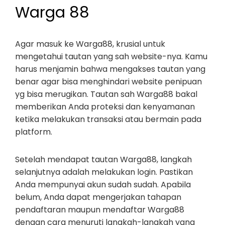
Warga 88
Agar masuk ke Warga88, krusial untuk
mengetahui tautan yang sah website-nya. Kamu
harus menjamin bahwa mengakses tautan yang
benar agar bisa menghindari website penipuan
yg bisa merugikan. Tautan sah Warga88 bakal
memberikan Anda proteksi dan kenyamanan
ketika melakukan transaksi atau bermain pada
platform.
Setelah mendapat tautan Warga88, langkah
selanjutnya adalah melakukan login. Pastikan
Anda mempunyai akun sudah sudah. Apabila
belum, Anda dapat mengerjakan tahapan
pendaftaran maupun mendaftar Warga88
dengan cara menuruti langkah-langkah yang