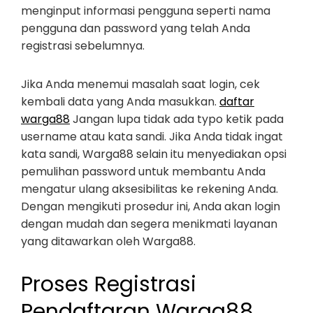
menginput informasi pengguna seperti nama
pengguna dan password yang telah Anda
registrasi sebelumnya.
Jika Anda menemui masalah saat login, cek
kembali data yang Anda masukkan.
daftar
warga88
Jangan lupa tidak ada typo ketik pada
username atau kata sandi. Jika Anda tidak ingat
kata sandi, Warga88 selain itu menyediakan opsi
pemulihan password untuk membantu Anda
mengatur ulang aksesibilitas ke rekening Anda.
Dengan mengikuti prosedur ini, Anda akan login
dengan mudah dan segera menikmati layanan
yang ditawarkan oleh Warga88.
Proses Registrasi
Pendaftaran Warga88