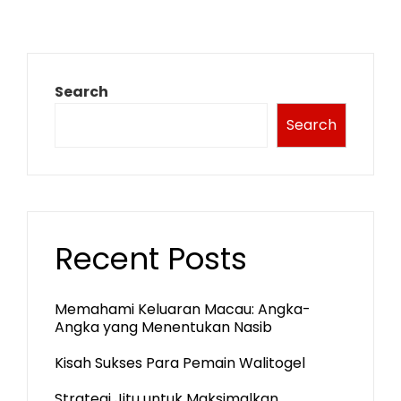
Search
Search
Recent Posts
Memahami Keluaran Macau: Angka-
Angka yang Menentukan Nasib
Kisah Sukses Para Pemain Walitogel
Strategi Jitu untuk Maksimalkan