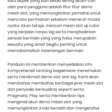
satu aspek yang kian selalu sering dicari-cari
oleh para pengguna adalah fitur fitur demo
mesin slot, yang memungkinkan pemakai untuk
mencoba permainan sebelum menaruh modal
nyata. Akan tetapi, mencari mesin slot uji coba
yang berjalan tanpa lag serta menghadirkan
sensasi bermain yang yang halus merupakan
sesuatu yang amat begitu penting untuk
memaksimalkan kesenangan bermain.
Panduan ini memberikan menyediakan info
komprehensif tentang bagaimana menemukan
serta menikmati demo slot anti lag. Kami akan
membahas membahas berbagai jenis mesin slot
dari penyedia berkualitas seperti serta
Pragmatic Play, serta memberikan tips
mengenai akun demo mesin slot yang
memungkinkan Anda berlatih dan mengetahui