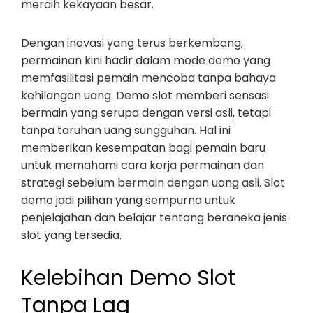
meraih kekayaan besar.
Dengan inovasi yang terus berkembang,
permainan kini hadir dalam mode demo yang
memfasilitasi pemain mencoba tanpa bahaya
kehilangan uang. Demo slot memberi sensasi
bermain yang serupa dengan versi asli, tetapi
tanpa taruhan uang sungguhan. Hal ini
memberikan kesempatan bagi pemain baru
untuk memahami cara kerja permainan dan
strategi sebelum bermain dengan uang asli. Slot
demo jadi pilihan yang sempurna untuk
penjelajahan dan belajar tentang beraneka jenis
slot yang tersedia.
Kelebihan Demo Slot
Tanpa Lag