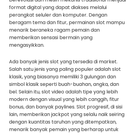
format digital yang dapat diakses melalui
perangkat seluler dan komputer. Dengan
beragam tema dan fitur, permainan slot mampu
menarik beraneka ragam pemain dan
memberikan sensasi bermain yang
mengasyikkan.
Ada banyak jenis slot yang tersedia di market.
Salah satu jenis yang paling populer adalah slot
klasik, yang biasanya memiliki 3 gulungan dan
simbol klasik seperti buah-buahan, angka, dan
bel. Selain itu, slot video adalah tipe yang lebih
modern dengan visual yang lebih canggih, fitur
bonus, dan banyak paylines. Slot progresif, di sisi
lain, memberikan jackpot yang selalu naik seiring
dengan kuantitas taruhan yang ditempatkan,
menarik banyak pemain yang berharap untuk