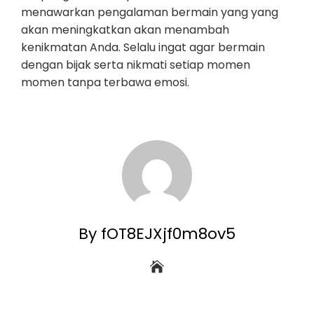
menawarkan pengalaman bermain yang yang
akan meningkatkan akan menambah
kenikmatan Anda. Selalu ingat agar bermain
dengan bijak serta nikmati setiap momen
momen tanpa terbawa emosi.
By fOT8EJXjf0m8ov5