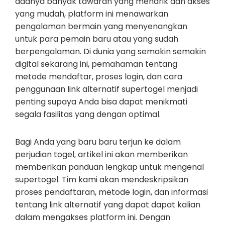
adanya banyak tawaran yang menarik dan akses
yang mudah, platform ini menawarkan
pengalaman bermain yang menyenangkan
untuk para pemain baru atau yang sudah
berpengalaman. Di dunia yang semakin semakin
digital sekarang ini, pemahaman tentang
metode mendaftar, proses login, dan cara
penggunaan link alternatif supertogel menjadi
penting supaya Anda bisa dapat menikmati
segala fasilitas yang dengan optimal.
Bagi Anda yang baru baru terjun ke dalam
perjudian togel, artikel ini akan memberikan
memberikan panduan lengkap untuk mengenal
supertogel. Tim kami akan mendeskripsikan
proses pendaftaran, metode login, dan informasi
tentang link alternatif yang dapat dapat kalian
dalam mengakses platform ini. Dengan