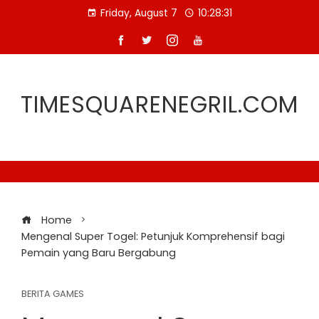
Skip
Friday, August 7
10:28:32
to
content
TIMESQUARENEGRIL.COM
Home
Mengenal Super Togel: Petunjuk Komprehensif bagi
Pemain yang Baru Bergabung
BERITA GAMES