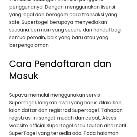
penggunanya. Dengan menggunakan lisensi
yang legal dan beragam cara transaksi yang
safe, Supertogel berupaya menyediakan
suasana bermain yang secure dan handal bagi
semua pemain, baik yang baru atau yang
berpengalaman.
Cara Pendaftaran dan
Masuk
Supaya memulai menggunakan servis
Supertogel, langkah awal yang harus dilakukan
ialah daftar dan registrasi Supertogel. Tahapan
registrasi ini sangat mudah dan cepat. Akses
website official Supertogel atau tautan alternatif
SuperTogel yang tersedia ada. Pada halaman