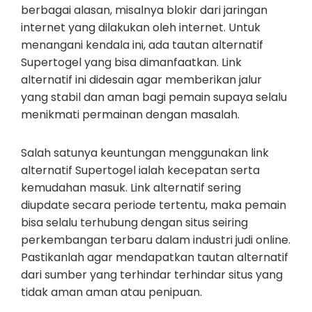
berbagai alasan, misalnya blokir dari jaringan
internet yang dilakukan oleh internet. Untuk
menangani kendala ini, ada tautan alternatif
Supertogel yang bisa dimanfaatkan. Link
alternatif ini didesain agar memberikan jalur
yang stabil dan aman bagi pemain supaya selalu
menikmati permainan dengan masalah.
Salah satunya keuntungan menggunakan link
alternatif Supertogel ialah kecepatan serta
kemudahan masuk. Link alternatif sering
diupdate secara periode tertentu, maka pemain
bisa selalu terhubung dengan situs seiring
perkembangan terbaru dalam industri judi online.
Pastikanlah agar mendapatkan tautan alternatif
dari sumber yang terhindar terhindar situs yang
tidak aman aman atau penipuan.