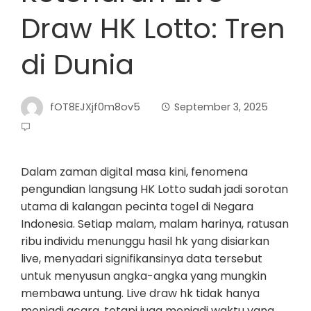
Draw HK Lotto: Tren
di Dunia
fOT8EJXjf0m8ov5
September 3, 2025
Dalam zaman digital masa kini, fenomena
pengundian langsung HK Lotto sudah jadi sorotan
utama di kalangan pecinta togel di Negara
Indonesia. Setiap malam, malam harinya, ratusan
ribu individu menunggu hasil hk yang disiarkan
live, menyadari signifikansinya data tersebut
untuk menyusun angka-angka yang mungkin
membawa untung. Live draw hk tidak hanya
menjadi acara, tetapi juga menjadi waktu yang