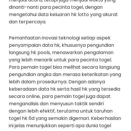
dinanti-nanti para pecinta togel, dengan
mengetahui data keluaran hk lotto yang akurat
dan terpercaya.
Pemanfaatan inovasi teknologi setiap aspek
penyampaian data hk, khususnya pengundian
langsung hk pools, menawarkan pengalaman
yang lebih menarik untuk para pecinta togel.
Para pemain togel bisa melihat secara langsung
pengundian angka dan merasa keterikatan yang
lebih dalam prosedurnya. Dengan adanya
keberadaan data hk serta hasil hk yang tersedia
secara online, para pemain togel juga dapat
menganalisis dan menyusun taktik sendiri
dengan lebih efektif, terutama untuk taruhan
togel hk 6d yang semakin digemari. Keberhasilan
ini jelas menunjukkan seperti apa dunia togel