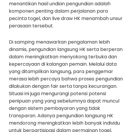
menantikan hasil undian pengundian adalah
komponen penting dalam perjalanan para
pecinta togel, dan live draw HK menambah unsur
perasaan tersebut.
Di samping menawarkan pengalaman lebih
dinamis, pengundian langsung HK serta berperan
dalam meningkatkan menyokong terbuka dan
kepercayaan di kalangan pemain. Melalui data
yang ditampilkan langsung, para penggemar
merasa lebih percaya bahwa proses pengundian
dilakukan dengan fair serta tanpa kecurangan.
Situasi ini juga mengurangi potensi potensi
penipuan yang yang sebelumnya dapat muncul
dengan sistem pembayaran yang tidak
transparan. Adanya pengundian langsung HK
mendorong meningkatkan lebih banyak individu
untuk berpartisipasi dalam permainan togel,