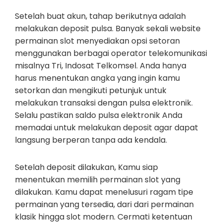
Setelah buat akun, tahap berikutnya adalah
melakukan deposit pulsa. Banyak sekali website
permainan slot menyediakan opsi setoran
menggunakan berbagai operator telekomunikasi
misalnya Tri, Indosat Telkomsel. Anda hanya
harus menentukan angka yang ingin kamu
setorkan dan mengikuti petunjuk untuk
melakukan transaksi dengan pulsa elektronik.
Selalu pastikan saldo pulsa elektronik Anda
memadai untuk melakukan deposit agar dapat
langsung berperan tanpa ada kendala.
Setelah deposit dilakukan, Kamu siap
menentukan memilih permainan slot yang
dilakukan. Kamu dapat menelusuri ragam tipe
permainan yang tersedia, dari dari permainan
klasik hingga slot modern. Cermati ketentuan