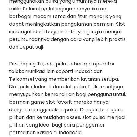
menggunakan pulsa yang umumnya mereka
miliki. Selain itu, slot ini juga menyediakan
berbagai macam tema dan fitur menarik yang
dapat meningkatkan pengalaman bermain. Slot
ini sangat ideal bagi mereka yang ingin menguji
peruntungannya dengan cara yang lebih praktis
dan cepat saji.
Di samping Tri, ada pula beberapa operator
telekomunikasi lain seperti Indosat dan
Telkomsel yang memberikan layanan serupa.
Slot pulsa Indosat dan slot pulsa Telkomsel juga
menyuguhkan kemandirian bagi pengguna untuk
bermain game slot favorit mereka hanya
dengan menggunakan pulsa. Dengan beragam
pilihan dan kemudahan akses, slot pulsa menjadi
pilihan yang ideal bagi para penggemar
permainan kasino di Indonesia.