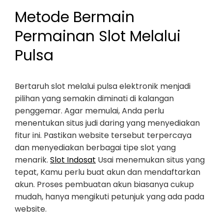
Metode Bermain
Permainan Slot Melalui
Pulsa
Bertaruh slot melalui pulsa elektronik menjadi
pilihan yang semakin diminati di kalangan
penggemar. Agar memulai, Anda perlu
menentukan situs judi daring yang menyediakan
fitur ini. Pastikan website tersebut terpercaya
dan menyediakan berbagai tipe slot yang
menarik.
Slot Indosat
Usai menemukan situs yang
tepat, Kamu perlu buat akun dan mendaftarkan
akun. Proses pembuatan akun biasanya cukup
mudah, hanya mengikuti petunjuk yang ada pada
website.