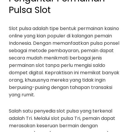
Pulsa Slot
Slot pulsa adalah tipe bentuk permainan kasino
online yang kian populer di kalangan pemain
Indonesia. Dengan memanfaatkan pulsa ponsel
sebagai metode pembayaran, pemain dapat
secara mudah menikmati berbagai jenis
permainan slot tanpa perlu mengisi saldo
dompet digital. Kepraktisan ini memikat banyak
orang, khususnya mereka yang tidak ingin
berpusing-pusing dengan tahapan transaksi
yang rumit.
Salah satu penyedia slot pulsa yang terkenal
adalah Tri. Melalui slot pulsa Tri, pemain dapat
merasakan keseruan bermain dengan