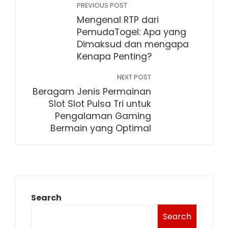
PREVIOUS POST
Mengenal RTP dari
PemudaTogel: Apa yang
Dimaksud dan mengapa
Kenapa Penting?
NEXT POST
Beragam Jenis Permainan
Slot Slot Pulsa Tri untuk
Pengalaman Gaming
Bermain yang Optimal
Search
Search