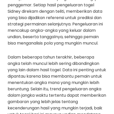
penggemar. Setiap hasil pengeluaran togel
Sidney direkam dengan teliti, memberikan data
yang bisa dijadikan referensi untuk prediksi dan
strategi permainan selanjutnya. Pengeluaran ini
mencakup angka-angka yang keluar dalam
undian, beserta tanggalnya, sehingga pemain
bisa menganalisis pola yang mungkin muncul.
Dalam beberapa tahun terakhir, beberapa
angka telah muncul lebih sering dibandingkan
yang lain dalam hasil togel. Data ini penting untuk
dipantau karena bisa membantu pemain untuk
menentukan angka mana yang mungkin lebih
beruntung. Selain itu, trend pengeluaran angka
dalam jangka waktu tertentu dapat memberikan
gambaran yang lebih jelas tentang
kecenderungan hasil yang mungkin terjadi, baik