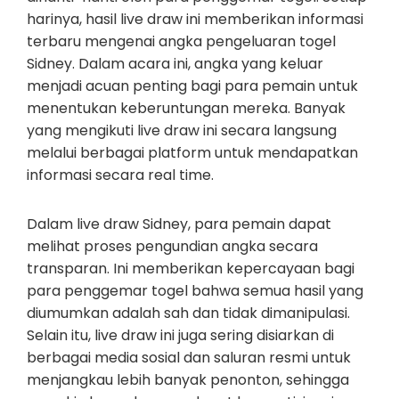
harinya, hasil live draw ini memberikan informasi
terbaru mengenai angka pengeluaran togel
Sidney. Dalam acara ini, angka yang keluar
menjadi acuan penting bagi para pemain untuk
menentukan keberuntungan mereka. Banyak
yang mengikuti live draw ini secara langsung
melalui berbagai platform untuk mendapatkan
informasi secara real time.
Dalam live draw Sidney, para pemain dapat
melihat proses pengundian angka secara
transparan. Ini memberikan kepercayaan bagi
para penggemar togel bahwa semua hasil yang
diumumkan adalah sah dan tidak dimanipulasi.
Selain itu, live draw ini juga sering disiarkan di
berbagai media sosial dan saluran resmi untuk
menjangkau lebih banyak penonton, sehingga