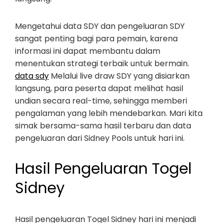
Mengetahui data SDY dan pengeluaran SDY
sangat penting bagi para pemain, karena
informasi ini dapat membantu dalam
menentukan strategi terbaik untuk bermain.
data sdy
Melalui live draw SDY yang disiarkan
langsung, para peserta dapat melihat hasil
undian secara real-time, sehingga memberi
pengalaman yang lebih mendebarkan. Mari kita
simak bersama-sama hasil terbaru dan data
pengeluaran dari Sidney Pools untuk hari ini.
Hasil Pengeluaran Togel
Sidney
Hasil pengeluaran Togel Sidney hari ini menjadi