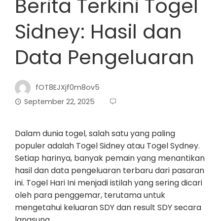
Berita Terkini Togel
Sidney: Hasil dan
Data Pengeluaran
fOT8EJXjf0m8ov5
September 22, 2025
Dalam dunia togel, salah satu yang paling
populer adalah Togel Sidney atau Togel Sydney.
Setiap harinya, banyak pemain yang menantikan
hasil dan data pengeluaran terbaru dari pasaran
ini. Togel Hari Ini menjadi istilah yang sering dicari
oleh para penggemar, terutama untuk
mengetahui keluaran SDY dan result SDY secara
langsung.