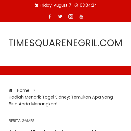
Skip
Friday, August 7
03:34:25
to
content
TIMESQUARENEGRIL.COM
Home
Hadiah Menarik Togel Sidney: Temukan Apa yang
Bisa Anda Menangkan!
BERITA GAMES