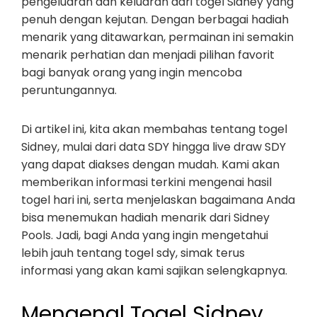
pengeluaran dan keluaran dari togel Sidney yang
penuh dengan kejutan. Dengan berbagai hadiah
menarik yang ditawarkan, permainan ini semakin
menarik perhatian dan menjadi pilihan favorit
bagi banyak orang yang ingin mencoba
peruntungannya.
Di artikel ini, kita akan membahas tentang togel
Sidney, mulai dari data SDY hingga live draw SDY
yang dapat diakses dengan mudah. Kami akan
memberikan informasi terkini mengenai hasil
togel hari ini, serta menjelaskan bagaimana Anda
bisa menemukan hadiah menarik dari Sidney
Pools. Jadi, bagi Anda yang ingin mengetahui
lebih jauh tentang togel sdy, simak terus
informasi yang akan kami sajikan selengkapnya.
Mengenal Togel Sidney