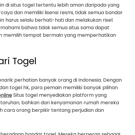
 di situs togel tertentu lebih aman daripada yang
caya dan memiliki lisensi resmi, tidak semua bandar
in harus selalu berhati-hati dan melakukan riset
 Memahami bahwa tidak semua situs sama dapat
n memilih tempat bermain yang memperhatikan
ari Togel
narik perhatian banyak orang di Indonesia. Dengan
dan togel hk, para pemain memiliki banyak pilihan
online
Situs togel menyediakan platform yang
aruhan, bahkan dari kenyamanan rumah mereka
h cara orang berpikir tentang perjudian dan
keberadaan bandar togel. Mereka berperan sebagai