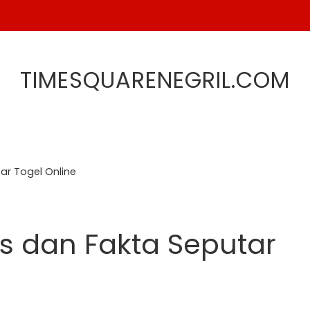
TIMESQUARENEGRIL.COM
r Togel Online
 dan Fakta Seputar