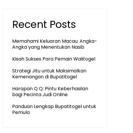
Recent Posts
Memahami Keluaran Macau: Angka-
Angka yang Menentukan Nasib
Kisah Sukses Para Pemain Walitogel
Strategi Jitu untuk Maksimalkan
Kemenangan di Bupatitogel
Harapan Q Q: Pintu Keberhasilan
bagi Pecinta Judi Online
Panduan Lengkap Bupatitogel untuk
Pemula