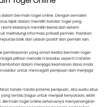
n Togel Online
 dalam bermain togel online. Dengan semakin
arus bijak dalam memilih bandar togel yang
resmi biasanya memiliki lisensi dan sistem
uk melindungi informasi pribadi pemain. Pastikan
reputasi baik dan ulasan positif dari pemain lain.
de pembayaran yang aman ketika bermain togel
bagai pilihan metode transaksi, seperti transfer
an tambahan dalam menjaga keamanan dana Anda.
ki prosedur untuk mencegah penipuan dan menjaga
ikan tanda-tanda potensi penipuan. Jika suatu situs
ang terlalu bagus untuk menjadi kenyataan, lebih
ut. Bermain togel online seharusnya menyenangkan