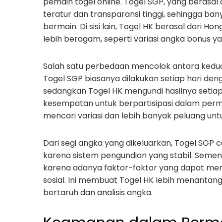
pemain togel online. Togel SGP, yang berasal 
teratur dan transparansi tinggi, sehingga ba
bermain. Di sisi lain, Togel HK berasal dari 
lebih beragam, seperti variasi angka bonus
Salah satu perbedaan mencolok antara kedua j
Togel SGP biasanya dilakukan setiap hari de
sedangkan Togel HK mengundi hasilnya seti
kesempatan untuk berpartisipasi dalam perma
mencari variasi dan lebih banyak peluang u
Dari segi angka yang dikeluarkan, Togel SGP 
karena sistem pengundian yang stabil. Sementar
karena adanya faktor-faktor yang dapat mem
sosial. Ini membuat Togel HK lebih menantan
bertaruh dan analisis angka.