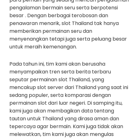
pengalaman bermain seru serta berpotensi
besar . Dengan berbagai terobosan dan
penawaran menarik, slot Thailand tak hanya
memberikan permainan seru dan
menyenangkan tetapi juga serta peluang besar
untuk meraih kemenangan.
Pada tahun ini, tim kami akan berusaha
menyampaikan tren serta berita terbaru
seputar permainan slot Thailand, yang
mencakup slot server dari Thailand yang saat ini
sedang populer, serta komparasi dengan
permainan slot dari luar negeri. Di samping itu,
kami juga akan membagikan data tentang
tautan untuk Thailand yang dirasa aman dan
tepercaya agar bermain. Kami juga tidak akan
melewatkan, tim kami juga akan mengulas