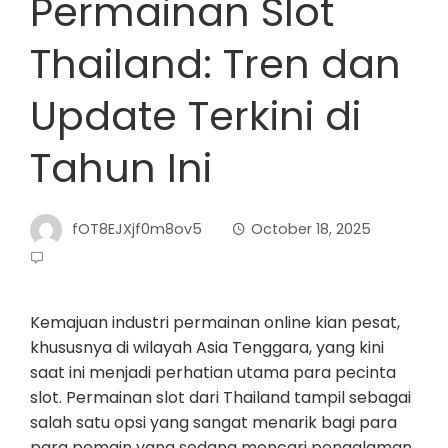
Permainan Slot
Thailand: Tren dan
Update Terkini di
Tahun Ini
fOT8EJXjf0m8ov5
October 18, 2025
Kemajuan industri permainan online kian pesat,
khususnya di wilayah Asia Tenggara, yang kini
saat ini menjadi perhatian utama para pecinta
slot. Permainan slot dari Thailand tampil sebagai
salah satu opsi yang sangat menarik bagi para
para pemain yang sedang mencari pengalaman