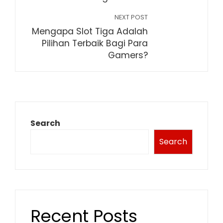
NEXT POST
Mengapa Slot Tiga Adalah
Pilihan Terbaik Bagi Para
Gamers?
Search
Search
Recent Posts