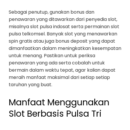
Sebagai penutup, gunakan bonus dan
penawaran yang ditawarkan dari penyedia slot,
misalnya slot pulsa indosat serta permainan slot
pulsa telkomsel. Banyak slot yang menawarkan
spin gratis atau juga bonus deposit yang dapat
dimanfaatkan dalam meningkatkan kesempatan
untuk menang. Pastikan untuk periksa
penawaran yang ada serta cobalah untuk
bermain dalam waktu tepat, agar kalian dapat
meraih manfaat maksimal dari setiap setiap
taruhan yang buat.
Manfaat Menggunakan
Slot Berbasis Pulsa Tri