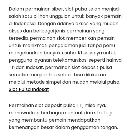
Dalam permainan siber, slot pulsa telah menjadi
salah satu pilihan unggulan untuk banyak pemain
di Indonesia. Dengan adanya akses yang mudah
akses dan berbagai jenis permainan yang
tersedia, permainan slot memberikan pemain
untuk menikmati pengalaman judi tanpa perlu
mengeluarkan banyak usaha. Khususnya untuk
pengguna layanan telekomunikasi seperti halnya
Tri dan Indosat, permainan slot deposit pulsa
semakin menjadi hits sebab bisa dilakukan
melalui metode simpel dan mudah melalui pulsa.
Slot Pulsa Indosat
Permainan slot deposit pulsa Tri, misalnya,
menawarkan berbagai manfaat dan strategi
yang membantu pemain mendapatkan
kemenangan besar dalam genggaman tangan.