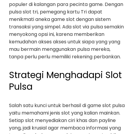
populer di kalangan para pecinta game. Dengan
pulsa slot tri, pemegang kartu Tri dapat
menikmati aneka game slot dengan sistem
transaksi yang simpel. Ada slot via pulsa semakin
menyokong opsi ini, karena memberikan
kemudahan akses akses untuk siapa yang yang
mau bermain menggunakan pulsa mereka,
tanpa perlu perlu memiliki rekening perbankan.
Strategi Menghadapi Slot
Pulsa
Salah satu kunci untuk berhasil di game slot pulsa
yaitu memahami jenis slot yang kalian mainkan.
Setiap slot menyediakan ciri khas dan payline
yang, jadi krusial agar membaca informasi yang