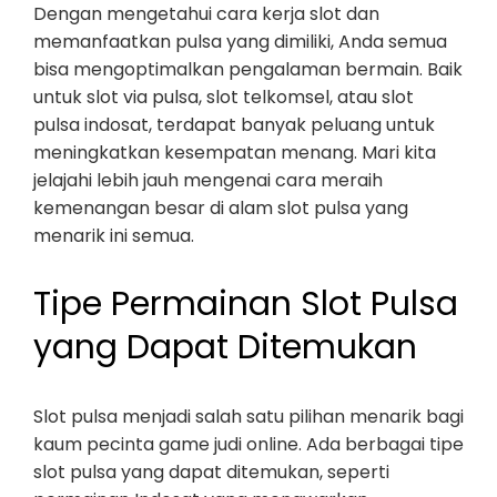
Dengan mengetahui cara kerja slot dan
memanfaatkan pulsa yang dimiliki, Anda semua
bisa mengoptimalkan pengalaman bermain. Baik
untuk slot via pulsa, slot telkomsel, atau slot
pulsa indosat, terdapat banyak peluang untuk
meningkatkan kesempatan menang. Mari kita
jelajahi lebih jauh mengenai cara meraih
kemenangan besar di alam slot pulsa yang
menarik ini semua.
Tipe Permainan Slot Pulsa
yang Dapat Ditemukan
Slot pulsa menjadi salah satu pilihan menarik bagi
kaum pecinta game judi online. Ada berbagai tipe
slot pulsa yang dapat ditemukan, seperti