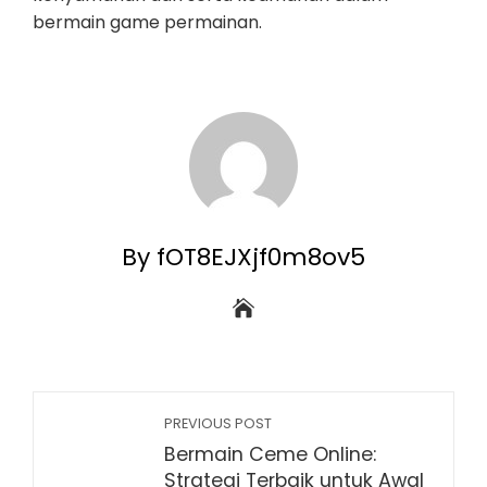
bermain game permainan.
By fOT8EJXjf0m8ov5
PREVIOUS POST
Bermain Ceme Online:
Strategi Terbaik untuk Awal