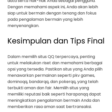
data serta hak-hak Anda sebagai pengguna.
Dengan memahami aspek ini, Anda akan lebih
siap untuk bermain dengan tenang dan fokus
pada pengalaman bermain yang lebih
menyenangkan.
Kesimpulan dan Tips Final
Dalam memilih situs QQ terpercaya, penting
untuk melakukan riset dan memahami berbagai
opsi yang tersedia. Pastikan situs yang Anda pilih
menawarkan permainan seperti pkv games,
dominoqq, bandarqq, dan pokerqq, yang telah
terbukti aman dan fair. Memilih situs yang
memiliki reputasi baik seperti harapanqq dapat
meningkatkan pengalaman bermain Anda dan
memberikan rasa aman saat bertransaksi.