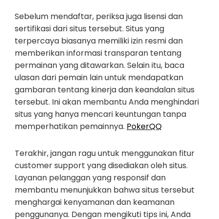
Sebelum mendaftar, periksa juga lisensi dan
sertifikasi dari situs tersebut. Situs yang
terpercaya biasanya memiliki izin resmi dan
memberikan informasi transparan tentang
permainan yang ditawarkan. Selain itu, baca
ulasan dari pemain lain untuk mendapatkan
gambaran tentang kinerja dan keandalan situs
tersebut. Ini akan membantu Anda menghindari
situs yang hanya mencari keuntungan tanpa
memperhatikan pemainnya.
PokerQQ
Terakhir, jangan ragu untuk menggunakan fitur
customer support yang disediakan oleh situs.
Layanan pelanggan yang responsif dan
membantu menunjukkan bahwa situs tersebut
menghargai kenyamanan dan keamanan
penggunanya. Dengan mengikuti tips ini, Anda