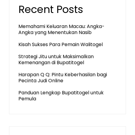
Recent Posts
Memahami Keluaran Macau: Angka-
Angka yang Menentukan Nasib
Kisah Sukses Para Pemain Walitogel
Strategi Jitu untuk Maksimalkan
Kemenangan di Bupatitogel
Harapan Q Q: Pintu Keberhasilan bagi
Pecinta Judi Online
Panduan Lengkap Bupatitogel untuk
Pemula