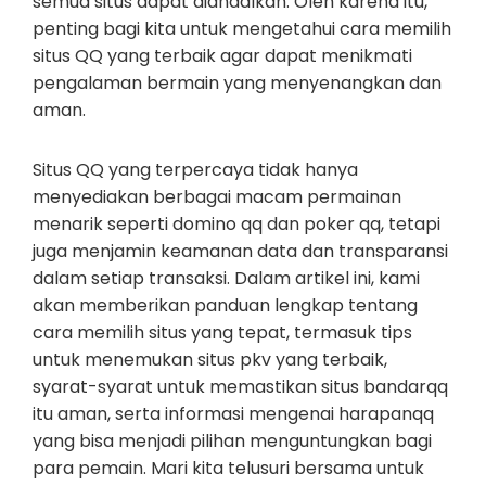
semua situs dapat diandalkan. Oleh karena itu,
penting bagi kita untuk mengetahui cara memilih
situs QQ yang terbaik agar dapat menikmati
pengalaman bermain yang menyenangkan dan
aman.
Situs QQ yang terpercaya tidak hanya
menyediakan berbagai macam permainan
menarik seperti domino qq dan poker qq, tetapi
juga menjamin keamanan data dan transparansi
dalam setiap transaksi. Dalam artikel ini, kami
akan memberikan panduan lengkap tentang
cara memilih situs yang tepat, termasuk tips
untuk menemukan situs pkv yang terbaik,
syarat-syarat untuk memastikan situs bandarqq
itu aman, serta informasi mengenai harapanqq
yang bisa menjadi pilihan menguntungkan bagi
para pemain. Mari kita telusuri bersama untuk