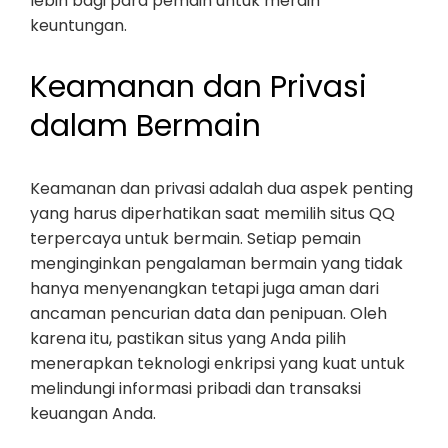
lebih bagi para pemain untuk meraih
keuntungan.
Keamanan dan Privasi
dalam Bermain
Keamanan dan privasi adalah dua aspek penting
yang harus diperhatikan saat memilih situs QQ
terpercaya untuk bermain. Setiap pemain
menginginkan pengalaman bermain yang tidak
hanya menyenangkan tetapi juga aman dari
ancaman pencurian data dan penipuan. Oleh
karena itu, pastikan situs yang Anda pilih
menerapkan teknologi enkripsi yang kuat untuk
melindungi informasi pribadi dan transaksi
keuangan Anda.