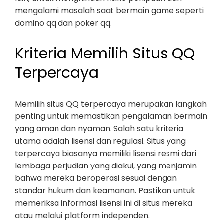
mengalami masalah saat bermain game seperti
domino qq dan poker qq.
Kriteria Memilih Situs QQ
Terpercaya
Memilih situs QQ terpercaya merupakan langkah
penting untuk memastikan pengalaman bermain
yang aman dan nyaman. Salah satu kriteria
utama adalah lisensi dan regulasi. Situs yang
terpercaya biasanya memiliki lisensi resmi dari
lembaga perjudian yang diakui, yang menjamin
bahwa mereka beroperasi sesuai dengan
standar hukum dan keamanan. Pastikan untuk
memeriksa informasi lisensi ini di situs mereka
atau melalui platform independen.