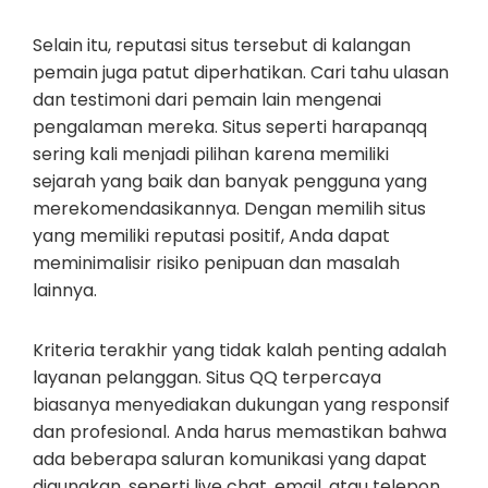
Selain itu, reputasi situs tersebut di kalangan
pemain juga patut diperhatikan. Cari tahu ulasan
dan testimoni dari pemain lain mengenai
pengalaman mereka. Situs seperti harapanqq
sering kali menjadi pilihan karena memiliki
sejarah yang baik dan banyak pengguna yang
merekomendasikannya. Dengan memilih situs
yang memiliki reputasi positif, Anda dapat
meminimalisir risiko penipuan dan masalah
lainnya.
Kriteria terakhir yang tidak kalah penting adalah
layanan pelanggan. Situs QQ terpercaya
biasanya menyediakan dukungan yang responsif
dan profesional. Anda harus memastikan bahwa
ada beberapa saluran komunikasi yang dapat
digunakan, seperti live chat, email, atau telepon.