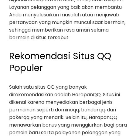
Layanan pelanggan yang baik akan membantu
Anda menyelesaikan masalah atau menjawab
pertanyaan yang mungkin muncul saat bermain,
sehingga memberikan rasa aman selama
bermain di situs tersebut.
Rekomendasi Situs QQ
Populer
Salah satu situs QQ yang banyak
direkomendasikan adalah HarapanQQ. Situs ini
dikenal karena menyediakan berbagai jenis
permainan seperti dominoqq, bandarqq, dan
pokerqq yang menarik. Selain itu, HarapanQQ
menawarkan bonus yang menggiurkan bagi para
pemain baru serta pelayanan pelanggan yang