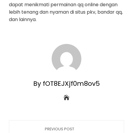
dapat menikmati permainan qq online dengan
lebih tenang dan nyaman di situs pkv, bandar qq,
dan lainnya.
By fOT8EJXjf0m8ov5
PREVIOUS POST