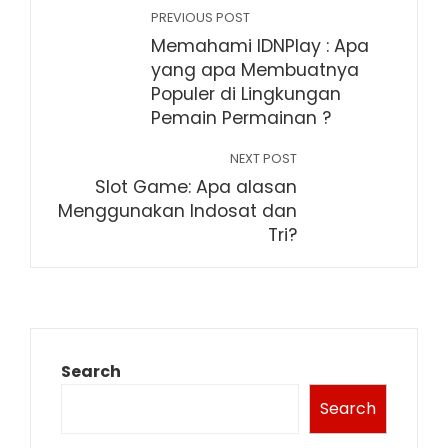
PREVIOUS POST
Memahami IDNPlay : Apa
yang apa Membuatnya
Populer di Lingkungan
Pemain Permainan ?
NEXT POST
Slot Game: Apa alasan
Menggunakan Indosat dan
Tri?
Search
Search