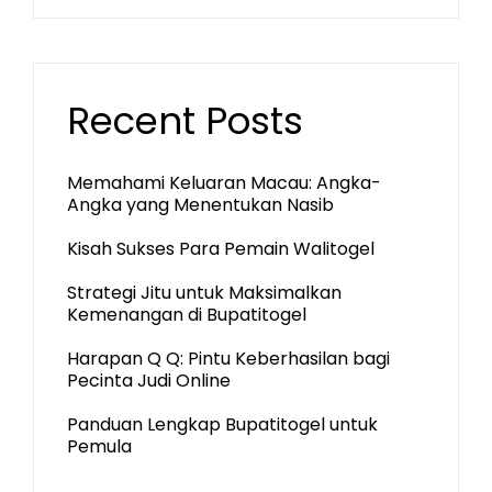
Recent Posts
Memahami Keluaran Macau: Angka-
Angka yang Menentukan Nasib
Kisah Sukses Para Pemain Walitogel
Strategi Jitu untuk Maksimalkan
Kemenangan di Bupatitogel
Harapan Q Q: Pintu Keberhasilan bagi
Pecinta Judi Online
Panduan Lengkap Bupatitogel untuk
Pemula