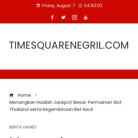
Skip
Friday, August 7
04:50:03
to
content
TIMESQUARENEGRIL.COM
Home
Menangkan Hadiah Jackpot Besar: Permainan Slot
Thailand serta Kegembiraan Bet Kecil
BERITA GAMES