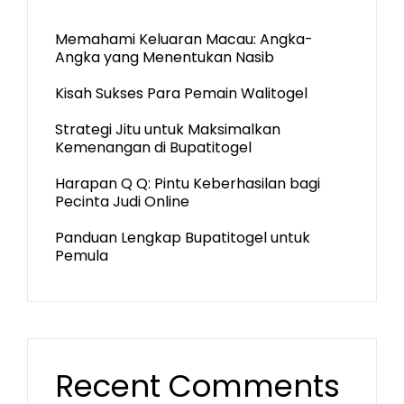
Memahami Keluaran Macau: Angka-
Angka yang Menentukan Nasib
Kisah Sukses Para Pemain Walitogel
Strategi Jitu untuk Maksimalkan
Kemenangan di Bupatitogel
Harapan Q Q: Pintu Keberhasilan bagi
Pecinta Judi Online
Panduan Lengkap Bupatitogel untuk
Pemula
Recent Comments