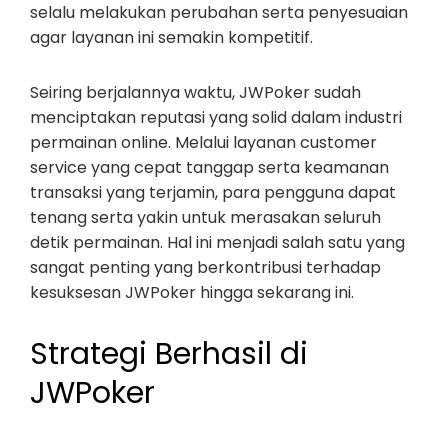
selalu melakukan perubahan serta penyesuaian
agar layanan ini semakin kompetitif.
Seiring berjalannya waktu, JWPoker sudah
menciptakan reputasi yang solid dalam industri
permainan online. Melalui layanan customer
service yang cepat tanggap serta keamanan
transaksi yang terjamin, para pengguna dapat
tenang serta yakin untuk merasakan seluruh
detik permainan. Hal ini menjadi salah satu yang
sangat penting yang berkontribusi terhadap
kesuksesan JWPoker hingga sekarang ini.
Strategi Berhasil di
JWPoker