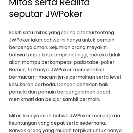
Mitos serta Realita
seputar JWPoker
Salah satu mitos yang sering ditemui tentang
JWPoker ialah bahwa ini hanya untuk pemain
berpengalaman. Sejumlah orang meyakini
bahwa tanpa keterampilan tinggi, mereka tidak
akan mampu berkompetisi pada tabel poker.
Namun, faktanya, JWPoker menawarkan
bermacam-macam jenis permainan serta level
kesukaran berbeda, Dengan demikian baik
pemula dan pemain berpengalaman dapat
menikmati dan belajar sambil bermain.
Mitos lainnya ialah bahwa JWPoker menjanjikan
keuntungan yang cepat serta sederhana.
Banyak orang yang mudah terpikat untuk hanya