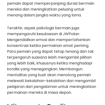
pemain dapat memperpanjang durasi bermain
mereka dan meningkatkan peluang untuk
menang dalam jangka waktu yang lama.
Terakhir, aspek psikologis bermain juga
mempengaruhi kesuksesan di JWPoker.
Mengendalikan emosi dan mempertahankan
konsentrasi ketika permainan amat penting.
Para pemain yang dapat tetap tenang dan tak
terpengaruh suasana lebih mengambil pilihan
yang lebih baik, khususnya ketika menghadapi
kondisi yang menegangkan. Membangun
mentalitas yang kuat akan menolong pemain
melewati kekalahan-kekalahan dan mengambil
pelajaran dari pengalaman untuk meningkatkan
permainan mereka di masa depan.