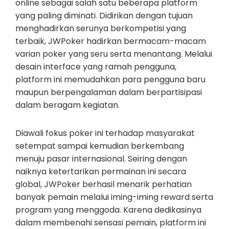
online sebagai salah satu beberapa platform
yang paling diminati. Didirikan dengan tujuan
menghadirkan serunya berkompetisi yang
terbaik, JWPoker hadirkan bermacam-macam
varian poker yang seru serta menantang. Melalui
desain interface yang ramah pengguna,
platform ini memudahkan para pengguna baru
maupun berpengalaman dalam berpartisipasi
dalam beragam kegiatan.
Diawali fokus poker ini terhadap masyarakat
setempat sampai kemudian berkembang
menuju pasar internasional. Seiring dengan
naiknya ketertarikan permainan ini secara
global, JWPoker berhasil menarik perhatian
banyak pemain melalui iming-iming reward serta
program yang menggoda. Karena dedikasinya
dalam membenahi sensasi pemain, platform ini