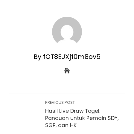
By fOT8EJXjf0m8ov5
PREVIOUS POST
Hasil Live Draw Togel:
Panduan untuk Pemain SDY,
SGP, dan HK