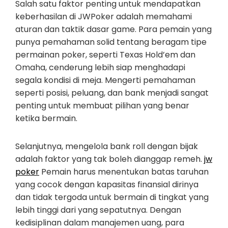
Salah satu faktor penting untuk mendapatkan
keberhasilan di JWPoker adalah memahami
aturan dan taktik dasar game. Para pemain yang
punya pemahaman solid tentang beragam tipe
permainan poker, seperti Texas Hold’em dan
Omaha, cenderung lebih siap menghadapi
segala kondisi di meja. Mengerti pemahaman
seperti posisi, peluang, dan bank menjadi sangat
penting untuk membuat pilihan yang benar
ketika bermain.
Selanjutnya, mengelola bank roll dengan bijak
adalah faktor yang tak boleh dianggap remeh.
jw
poker
Pemain harus menentukan batas taruhan
yang cocok dengan kapasitas finansial dirinya
dan tidak tergoda untuk bermain di tingkat yang
lebih tinggi dari yang sepatutnya. Dengan
kedisiplinan dalam manajemen uang, para