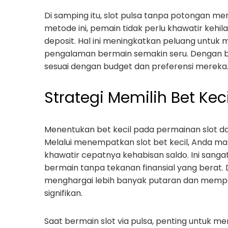
Di samping itu, slot pulsa tanpa potongan men
metode ini, pemain tidak perlu khawatir keh
deposit. Hal ini meningkatkan peluang untuk 
pengalaman bermain semakin seru. Dengan be
sesuai dengan budget dan preferensi mereka
Strategi Memilih Bet Keci
Menentukan bet kecil pada permainan slot d
Melalui menempatkan slot bet kecil, Anda 
khawatir cepatnya kehabisan saldo. Ini sanga
bermain tanpa tekanan finansial yang berat
menghargai lebih banyak putaran dan memp
signifikan.
Saat bermain slot via pulsa, penting untuk m