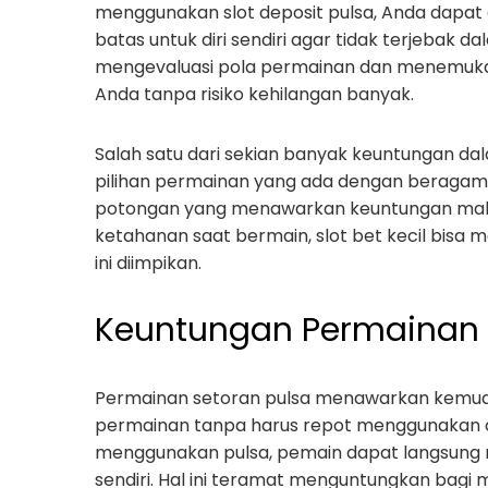
menggunakan slot deposit pulsa, Anda dapat
batas untuk diri sendiri agar tidak terjebak
mengevaluasi pola permainan dan menemuk
Anda tanpa risiko kehilangan banyak.
Salah satu dari sekian banyak keuntungan da
pilihan permainan yang ada dengan beragam 
potongan yang menawarkan keuntungan maks
ketahanan saat bermain, slot bet kecil bisa
ini diimpikan.
Keuntungan Permainan De
Permainan setoran pulsa menawarkan kemud
permainan tanpa harus repot menggunakan 
menggunakan pulsa, pemain dapat langsung 
sendiri. Hal ini teramat menguntungkan bagi 