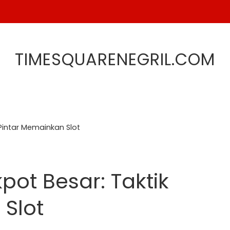
TIMESQUARENEGRIL.COM
k Pintar Memainkan Slot
kpot Besar: Taktik
 Slot