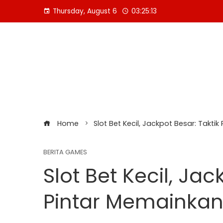
Skip
Thursday, August 6
03:25:13
to
content
Home
Slot Bet Kecil, Jackpot Besar: Takti
BERITA GAMES
Slot Bet Kecil, Jac
Pintar Memainkan