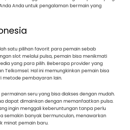
Anda Anda untuk pengalaman bermain yang
onesia
alah satu pilihan favorit para pemain sebab
an slot melalui pulsa, pemain bisa menikmati
ia yang para pilih. Beberapa provider yang
 dan Telkomsel. Hal ini memungkinkan pemain bisa
i metode pembayaran lain.
is permainan seru yang bisa diakses dengan mudah.
emua dapat dimainkan dengan memanfaatkan pulsa.
 yang ingin menggali keberuntungan tanpa perlu
lsa semakin banyak bermunculan, menawarkan
k minat pemain baru.