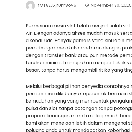
fOT8EJXjf0m8ov5
November 30, 2025
Permainan mesin slot telah menjadi salah satu
Air. Dengan adanya akses mudah masuk serta t
dikenal luas. Banyak gamers yang kini lebi
pemain agar melakukan setoran dengan prakti
dengan transfer bank atau pun metode pembay
taruhan minimal merupakan menjadi taktik ya
besar, tanpa harus mengambil risiko yang ting
Melalui berbagai pilihan penyedia contohnya me
pemain memiliki banyak opsi untuk bermain s
kemudahan yang yang membentuk pengalaman
pulsa dan slot tanpa potongan tanpa poton
proporsi keuangan mereka selagi masih ber
kami akan menelaah lebih dalam mengenai st
peluang anda untuk mendapatkan keberhasila