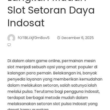
Slot Setoran Daya
Indosat
fOT8EJXjf0m8ov5
December 6, 2025
Di dalam alam game online, permainan mesin
slot menjadi sebuah opsi yang amat populer di
kalangan para pemain. Belakangan ini, banyak
penyedia layanan yang memberikan kemudahan
dalam melakukan setoran, salah satunya ialah
melalui pulsa. Terutama bagi pengguna Indosat,
terdapat berbagai metode mudah dalam
melaksanakan setoran slot pulsa Indosat yang
dapat kamu gunakan.