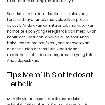
melanjutkan ke langkah selanjutnya.
Sesudah semua data diisi, ikuti instruksi yang
tertera di layar untuk menyelesaikan proses
deposit. Anda akan diminta untuk memasukkan
nomor telepon yang teregistrasi dan melakukan
konfirmasi. Sesudah langkah itu selesai, Anda
bakal menerima notifikasi yang menyatakan
deposit sudah berhasil. Kini Anda dapat
menikmati slot Indosat dengan saldo yang telah
Anda depositkan.
Tips Memilih Slot Indosat
Terbaik
Memilih Slot Indosat terbaik memerlukan
sejumlah faktor utama. Yang pertama, anda