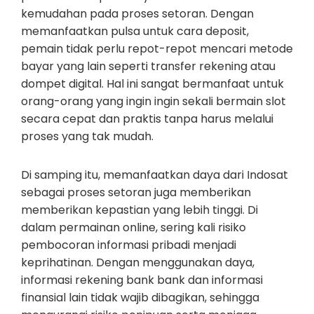
kemudahan pada proses setoran. Dengan
memanfaatkan pulsa untuk cara deposit,
pemain tidak perlu repot-repot mencari metode
bayar yang lain seperti transfer rekening atau
dompet digital. Hal ini sangat bermanfaat untuk
orang-orang yang ingin ingin sekali bermain slot
secara cepat dan praktis tanpa harus melalui
proses yang tak mudah.
Di samping itu, memanfaatkan daya dari Indosat
sebagai proses setoran juga memberikan
memberikan kepastian yang lebih tinggi. Di
dalam permainan online, sering kali risiko
pembocoran informasi pribadi menjadi
keprihatinan. Dengan menggunakan daya,
informasi rekening bank bank dan informasi
finansial lain tidak wajib dibagikan, sehingga