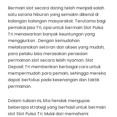
Bermain slot secara daring telah menjadi salah
satu sarana hiburan yang semakin dikenal di
kalangan kalangan masyarakat. Terutama bagi
pemakai jasa Tri, opsi untuk bermain Slot Pulsa
Tri menawarkan banyak keuntungan yang
menggiurkan . Dengan kemudahan
melaksanakan setoran dan akses yang mudah,
para pelaku bisa merasakan perasaan
permainan slot secara lebih nyaman. Slot
Deposit Tri memberikan berbagai cara untuk
mempermudah para pemain, sehingga mereka
dapat berfokus pada kesenangan dan taktik
permainan.
Dalam tulisan ini, kita hendak mengupas
beberapa strategi yang berhasil untuk bermain
slot Slot Pulsa Tri. Mulai dari memahami