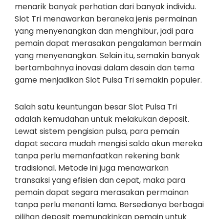
menarik banyak perhatian dari banyak individu.
Slot Tri menawarkan beraneka jenis permainan
yang menyenangkan dan menghibur, jadi para
pemain dapat merasakan pengalaman bermain
yang menyenangkan. Selain itu, semakin banyak
bertambahnya inovasi dalam desain dan tema
game menjadikan Slot Pulsa Tri semakin populer.
Salah satu keuntungan besar Slot Pulsa Tri
adalah kemudahan untuk melakukan deposit.
Lewat sistem pengisian pulsa, para pemain
dapat secara mudah mengisi saldo akun mereka
tanpa perlu memanfaatkan rekening bank
tradisional. Metode ini juga menawarkan
transaksi yang efisien dan cepat, maka para
pemain dapat segara merasakan permainan
tanpa perlu menanti lama. Bersedianya berbagai
pilihan deposit memungkinkan pemain untuk