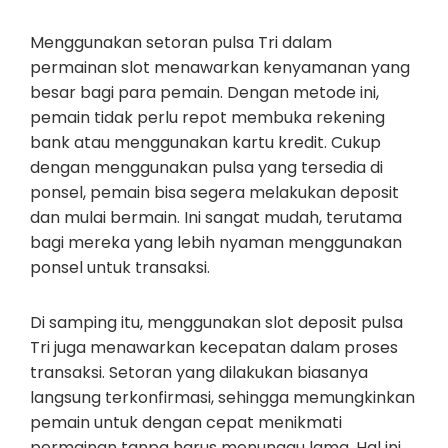
Menggunakan setoran pulsa Tri dalam
permainan slot menawarkan kenyamanan yang
besar bagi para pemain. Dengan metode ini,
pemain tidak perlu repot membuka rekening
bank atau menggunakan kartu kredit. Cukup
dengan menggunakan pulsa yang tersedia di
ponsel, pemain bisa segera melakukan deposit
dan mulai bermain. Ini sangat mudah, terutama
bagi mereka yang lebih nyaman menggunakan
ponsel untuk transaksi.
Di samping itu, menggunakan slot deposit pulsa
Tri juga menawarkan kecepatan dalam proses
transaksi. Setoran yang dilakukan biasanya
langsung terkonfirmasi, sehingga memungkinkan
pemain untuk dengan cepat menikmati
permainan tanpa harus menunggu lama. Hal ini