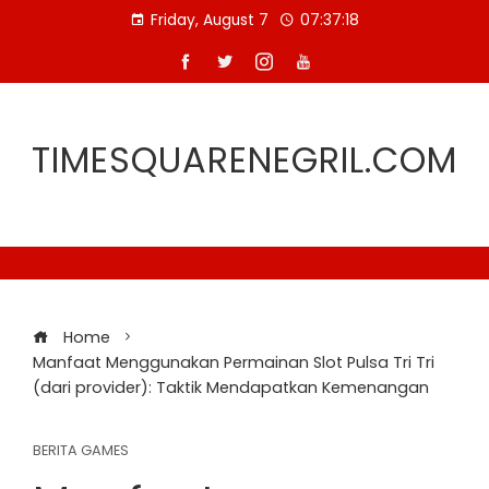
Skip
Friday, August 7
07:37:19
to
content
TIMESQUARENEGRIL.COM
Home
Manfaat Menggunakan Permainan Slot Pulsa Tri Tri
(dari provider): Taktik Mendapatkan Kemenangan
BERITA GAMES