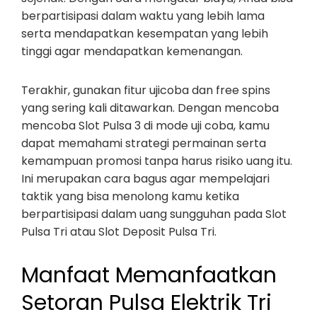
berpartisipasi dalam waktu yang lebih lama
serta mendapatkan kesempatan yang lebih
tinggi agar mendapatkan kemenangan.
Terakhir, gunakan fitur ujicoba dan free spins
yang sering kali ditawarkan. Dengan mencoba
mencoba Slot Pulsa 3 di mode uji coba, kamu
dapat memahami strategi permainan serta
kemampuan promosi tanpa harus risiko uang itu.
Ini merupakan cara bagus agar mempelajari
taktik yang bisa menolong kamu ketika
berpartisipasi dalam uang sungguhan pada Slot
Pulsa Tri atau Slot Deposit Pulsa Tri.
Manfaat Memanfaatkan
Setoran Pulsa Elektrik Tri