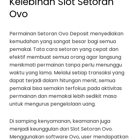
Kelebihan Slot Setoran
Ovo
Permainan Setoran Ovo Deposit menyediakan
kemudahan yang sangat besar bagi semua
pemakai. Tata cara setoran yang cepat dan
efektif membuat semua orang agar langsung
menikmati permainan tanpa perlu menunggu
waktu yang lama. Melalui setiap transaksi yang
dapat terjadi dalam hitungan menit, semua
pemakai bisa semakin terfokus pada aktivitas
permainan dan memakai lebih sedikit masa
untuk mengurus pengelolaan uang.
Di samping kenyamanan, keamanan juga
menjadi keunggulan dari Slot Setoran Ovo.
Menggunakan software Ovo, user mendapatkan