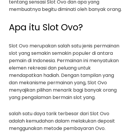
tentang sensasi Slot Ovo dan apa yang
membuatnya begitu diminati oleh banyak orang.
Apa itu Slot Ovo?
Slot Ovo merupakan salah satu jenis permainan
slot yang semakin semakin populer di antara
pemain di Indonesia. Permainan ini menyatukan
elemen rekreasi dan peluang untuk
mendapatkan hadiah. Dengan tampilan yang
dan mekanisme permainan yang, Slot Ovo
menyajikan pilihan menarik bagi banyak orang
yang pengalaman bermain slot yang.
salah satu daya tarik terbesar dari Slot Ovo
adalah kemudahan dalam melakukan deposit
menggunakan metode pembayaran Ovo.