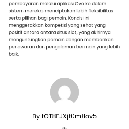
pembayaran melalui aplikasi Ovo ke dalam
sistem mereka, menciptakan lebih fleksibilitas
serta pilihan bagi pemain. Kondisi ini
menggerakkan kompetisi yang sehat yang
positif antara antara situs slot, yang akhirnya
menguntungkan pemain dengan memberikan
penawaran dan pengalaman bermain yang lebih
baik.
By fOT8EJXjf0m8ov5