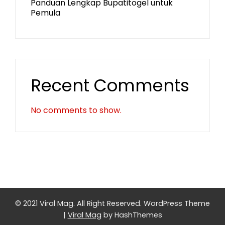
Panduan Lengkap Bupatitogel untuk
Pemula
Recent Comments
No comments to show.
© 2021 Viral Mag. All Right Reserved.
WordPress Theme
|
Viral Mag
by HashThemes