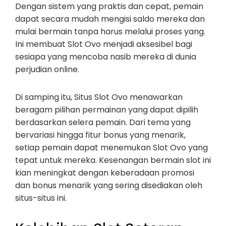
Dengan sistem yang praktis dan cepat, pemain
dapat secara mudah mengisi saldo mereka dan
mulai bermain tanpa harus melalui proses yang.
Ini membuat Slot Ovo menjadi aksesibel bagi
sesiapa yang mencoba nasib mereka di dunia
perjudian online.
Di samping itu, Situs Slot Ovo menawarkan
beragam pilihan permainan yang dapat dipilih
berdasarkan selera pemain. Dari tema yang
bervariasi hingga fitur bonus yang menarik,
setiap pemain dapat menemukan Slot Ovo yang
tepat untuk mereka. Kesenangan bermain slot ini
kian meningkat dengan keberadaan promosi
dan bonus menarik yang sering disediakan oleh
situs-situs ini.