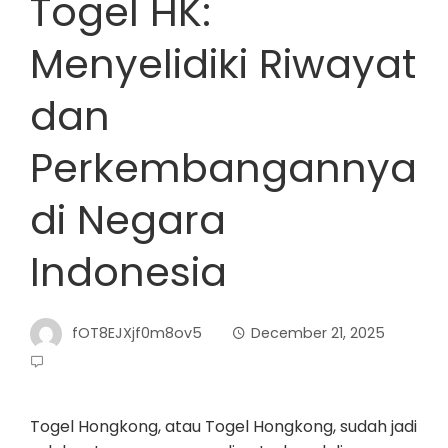
Togel HK:
Menyelidiki Riwayat
dan
Perkembangannya
di Negara
Indonesia
fOT8EJXjf0m8ov5
December 21, 2025
Togel Hongkong, atau Togel Hongkong, sudah jadi