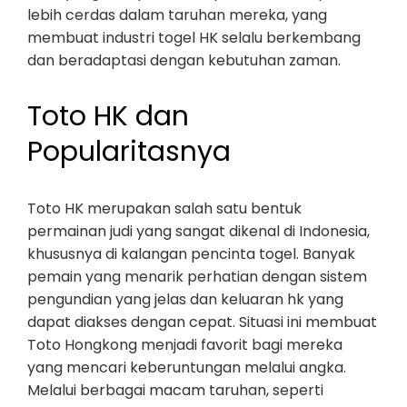
lebih cerdas dalam taruhan mereka, yang
membuat industri togel HK selalu berkembang
dan beradaptasi dengan kebutuhan zaman.
Toto HK dan
Popularitasnya
Toto HK merupakan salah satu bentuk
permainan judi yang sangat dikenal di Indonesia,
khususnya di kalangan pencinta togel. Banyak
pemain yang menarik perhatian dengan sistem
pengundian yang jelas dan keluaran hk yang
dapat diakses dengan cepat. Situasi ini membuat
Toto Hongkong menjadi favorit bagi mereka
yang mencari keberuntungan melalui angka.
Melalui berbagai macam taruhan, seperti