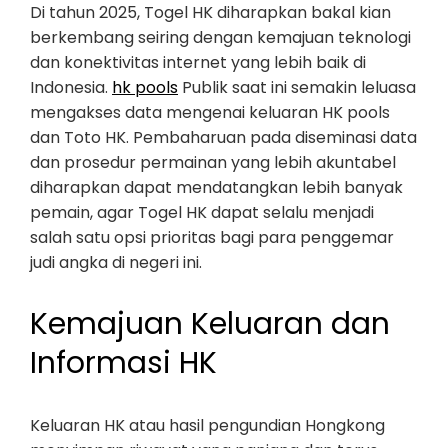
Di tahun 2025, Togel HK diharapkan bakal kian
berkembang seiring dengan kemajuan teknologi
dan konektivitas internet yang lebih baik di
Indonesia.
hk pools
Publik saat ini semakin leluasa
mengakses data mengenai keluaran HK pools
dan Toto HK. Pembaharuan pada diseminasi data
dan prosedur permainan yang lebih akuntabel
diharapkan dapat mendatangkan lebih banyak
pemain, agar Togel HK dapat selalu menjadi
salah satu opsi prioritas bagi para penggemar
judi angka di negeri ini.
Kemajuan Keluaran dan
Informasi HK
Keluaran HK atau hasil pengundian Hongkong