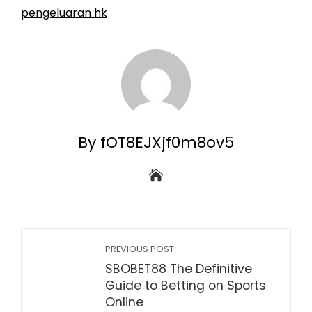
pengeluaran hk
By fOT8EJXjf0m8ov5
PREVIOUS POST
SBOBET88 The Definitive
Guide to Betting on Sports
Online