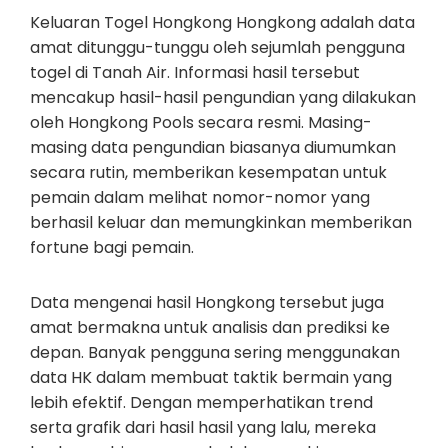
Keluaran Togel Hongkong Hongkong adalah data
amat ditunggu-tunggu oleh sejumlah pengguna
togel di Tanah Air. Informasi hasil tersebut
mencakup hasil-hasil pengundian yang dilakukan
oleh Hongkong Pools secara resmi. Masing-
masing data pengundian biasanya diumumkan
secara rutin, memberikan kesempatan untuk
pemain dalam melihat nomor-nomor yang
berhasil keluar dan memungkinkan memberikan
fortune bagi pemain.
Data mengenai hasil Hongkong tersebut juga
amat bermakna untuk analisis dan prediksi ke
depan. Banyak pengguna sering menggunakan
data HK dalam membuat taktik bermain yang
lebih efektif. Dengan memperhatikan trend
serta grafik dari hasil hasil yang lalu, mereka