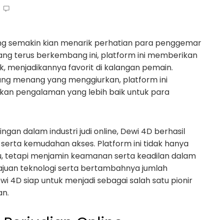
ng semakin kian menarik perhatian para penggemar
 yang terus berkembang ini, platform ini memberikan
, menjadikannya favorit di kalangan pemain.
ng menang yang menggiurkan, platform ini
kan pengalaman yang lebih baik untuk para
an dalam industri judi online, Dewi 4D berhasil
 serta kemudahan akses. Platform ini tidak hanya
 tetapi menjamin keamanan serta keadilan dalam
ajuan teknologi serta bertambahnya jumlah
wi 4D siap untuk menjadi sebagai salah satu pionir
an.