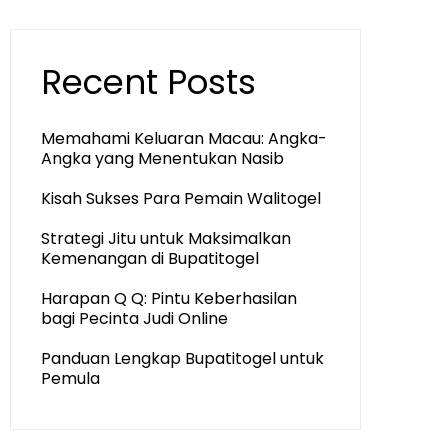
Recent Posts
Memahami Keluaran Macau: Angka-
Angka yang Menentukan Nasib
Kisah Sukses Para Pemain Walitogel
Strategi Jitu untuk Maksimalkan
Kemenangan di Bupatitogel
Harapan Q Q: Pintu Keberhasilan
bagi Pecinta Judi Online
Panduan Lengkap Bupatitogel untuk
Pemula