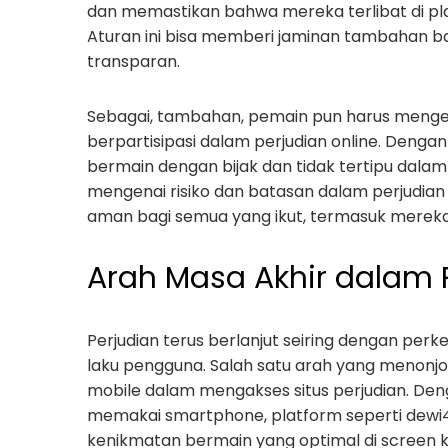
dan memastikan bahwa mereka terlibat di plat
Aturan ini bisa memberi jaminan tambahan b
transparan.
Sebagai, tambahan, pemain pun harus menger
berpartisipasi dalam perjudian online. Denga
bermain dengan bijak dan tidak tertipu dalam 
mengenai risiko dan batasan dalam perjudia
aman bagi semua yang ikut, termasuk merek
Arah Masa Akhir dalam P
Perjudian terus berlanjut seiring dengan pe
laku pengguna. Salah satu arah yang menon
mobile dalam mengakses situs perjudian. D
memakai smartphone, platform seperti dewi
kenikmatan bermain yang optimal di screen kec