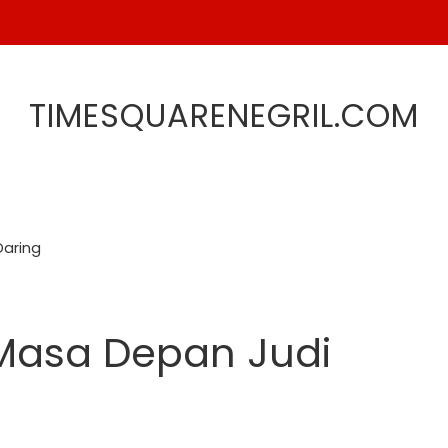
TIMESQUARENEGRIL.COM
Daring
 Masa Depan Judi