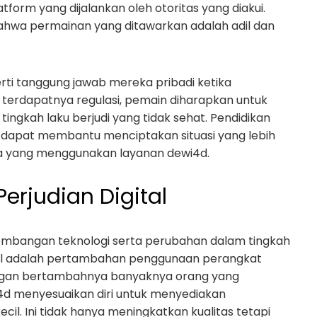
form yang dijalankan oleh otoritas yang diakui.
ahwa permainan yang ditawarkan adalah adil dan
ti tanggung jawab mereka pribadi ketika
n terdapatnya regulasi, pemain diharapkan untuk
tingkah laku berjudi yang tidak sehat. Pendidikan
n dapat membantu menciptakan situasi yang lebih
a yang menggunakan layanan dewi4d.
erjudian Digital
rkembangan teknologi serta perubahan dalam tingkah
jol adalah pertambahan penggunaan perangkat
engan bertambahnya banyaknya orang yang
4d menyesuaikan diri untuk menyediakan
il. Ini tidak hanya meningkatkan kualitas tetapi