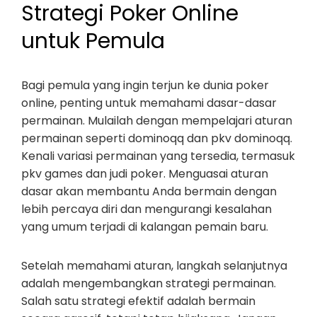
Strategi Poker Online
untuk Pemula
Bagi pemula yang ingin terjun ke dunia poker
online, penting untuk memahami dasar-dasar
permainan. Mulailah dengan mempelajari aturan
permainan seperti dominoqq dan pkv dominoqq.
Kenali variasi permainan yang tersedia, termasuk
pkv games dan judi poker. Menguasai aturan
dasar akan membantu Anda bermain dengan
lebih percaya diri dan mengurangi kesalahan
yang umum terjadi di kalangan pemain baru.
Setelah memahami aturan, langkah selanjutnya
adalah mengembangkan strategi permainan.
Salah satu strategi efektif adalah bermain