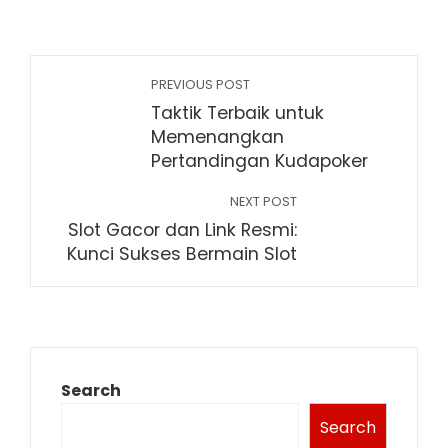
PREVIOUS POST
Taktik Terbaik untuk
Memenangkan
Pertandingan Kudapoker
NEXT POST
Slot Gacor dan Link Resmi:
Kunci Sukses Bermain Slot
Search
Search