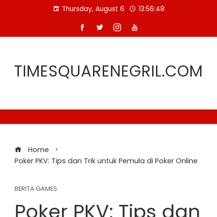
Skip
Thursday, August 6
13:56:48
to
content
TIMESQUARENEGRIL.COM
Home
Poker PKV: Tips dan Trik untuk Pemula di Poker Online
BERITA GAMES
Poker PKV: Tips dan