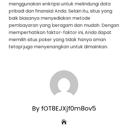
menggunakan enkripsi untuk melindungi data
pribadi dan finansial Anda. Selain itu, situs yang
baik biasanya menyediakan metode
pembayaran yang beragam dan mudah. Dengan
memperhatikan faktor-faktor ini, Anda dapat
memilih situs poker yang tidak hanya aman
tetapi juga menyenangkan untuk dimainkan.
By fOT8EJXjf0m8ov5