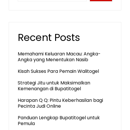
Recent Posts
Memahami Keluaran Macau: Angka-
Angka yang Menentukan Nasib
Kisah Sukses Para Pemain Walitogel
Strategi Jitu untuk Maksimalkan
Kemenangan di Bupatitogel
Harapan Q Q: Pintu Keberhasilan bagi
Pecinta Judi Online
Panduan Lengkap Bupatitogel untuk
Pemula