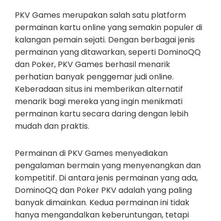
PKV Games merupakan salah satu platform
permainan kartu online yang semakin populer di
kalangan pemain sejati. Dengan berbagai jenis
permainan yang ditawarkan, seperti DominoQQ
dan Poker, PKV Games berhasil menarik
perhatian banyak penggemar judi online.
Keberadaan situs ini memberikan alternatif
menarik bagi mereka yang ingin menikmati
permainan kartu secara daring dengan lebih
mudah dan praktis.
Permainan di PKV Games menyediakan
pengalaman bermain yang menyenangkan dan
kompetitif. Di antara jenis permainan yang ada,
DominoQQ dan Poker PKV adalah yang paling
banyak dimainkan. Kedua permainan ini tidak
hanya mengandalkan keberuntungan, tetapi