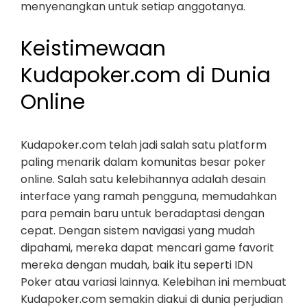
menyenangkan untuk setiap anggotanya.
Keistimewaan
Kudapoker.com di Dunia
Online
Kudapoker.com telah jadi salah satu platform
paling menarik dalam komunitas besar poker
online. Salah satu kelebihannya adalah desain
interface yang ramah pengguna, memudahkan
para pemain baru untuk beradaptasi dengan
cepat. Dengan sistem navigasi yang mudah
dipahami, mereka dapat mencari game favorit
mereka dengan mudah, baik itu seperti IDN
Poker atau variasi lainnya. Kelebihan ini membuat
Kudapoker.com semakin diakui di dunia perjudian