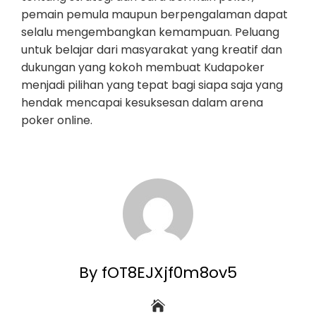
pemain pemula maupun berpengalaman dapat
selalu mengembangkan kemampuan. Peluang
untuk belajar dari masyarakat yang kreatif dan
dukungan yang kokoh membuat Kudapoker
menjadi pilihan yang tepat bagi siapa saja yang
hendak mencapai kesuksesan dalam arena
poker online.
By fOT8EJXjf0m8ov5