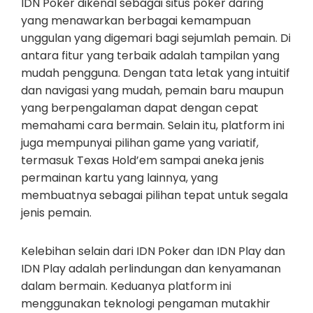
IDN Poker dikenal sebagai situs poker daring
yang menawarkan berbagai kemampuan
unggulan yang digemari bagi sejumlah pemain. Di
antara fitur yang terbaik adalah tampilan yang
mudah pengguna. Dengan tata letak yang intuitif
dan navigasi yang mudah, pemain baru maupun
yang berpengalaman dapat dengan cepat
memahami cara bermain. Selain itu, platform ini
juga mempunyai pilihan game yang variatif,
termasuk Texas Hold’em sampai aneka jenis
permainan kartu yang lainnya, yang
membuatnya sebagai pilihan tepat untuk segala
jenis pemain.
Kelebihan selain dari IDN Poker dan IDN Play dan
IDN Play adalah perlindungan dan kenyamanan
dalam bermain. Keduanya platform ini
menggunakan teknologi pengaman mutakhir