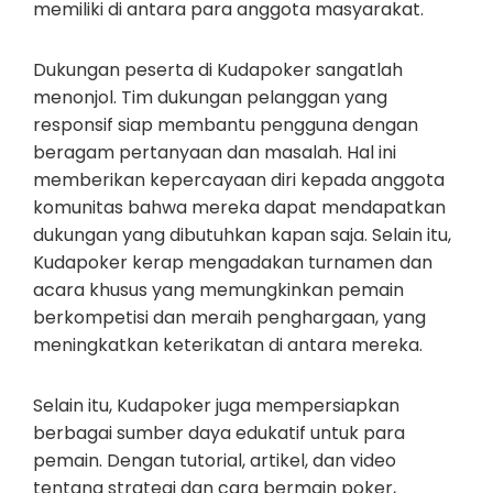
memiliki di antara para anggota masyarakat.
Dukungan peserta di Kudapoker sangatlah
menonjol. Tim dukungan pelanggan yang
responsif siap membantu pengguna dengan
beragam pertanyaan dan masalah. Hal ini
memberikan kepercayaan diri kepada anggota
komunitas bahwa mereka dapat mendapatkan
dukungan yang dibutuhkan kapan saja. Selain itu,
Kudapoker kerap mengadakan turnamen dan
acara khusus yang memungkinkan pemain
berkompetisi dan meraih penghargaan, yang
meningkatkan keterikatan di antara mereka.
Selain itu, Kudapoker juga mempersiapkan
berbagai sumber daya edukatif untuk para
pemain. Dengan tutorial, artikel, dan video
tentang strategi dan cara bermain poker,