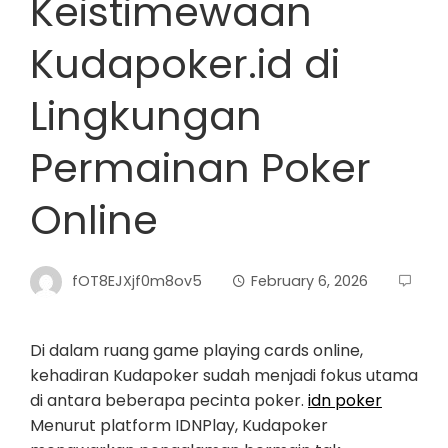
Keistimewaan
Kudapoker.id di
Lingkungan
Permainan Poker
Online
fOT8EJXjf0m8ov5
February 6, 2026
Di dalam ruang game playing cards online,
kehadiran Kudapoker sudah menjadi fokus utama
di antara beberapa pecinta poker.
idn poker
Menurut platform IDNPlay, Kudapoker