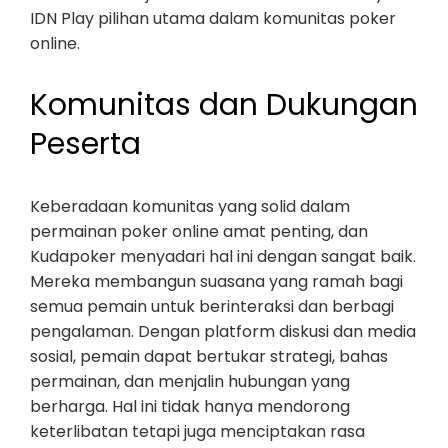
IDN Play pilihan utama dalam komunitas poker
online.
Komunitas dan Dukungan
Peserta
Keberadaan komunitas yang solid dalam
permainan poker online amat penting, dan
Kudapoker menyadari hal ini dengan sangat baik.
Mereka membangun suasana yang ramah bagi
semua pemain untuk berinteraksi dan berbagi
pengalaman. Dengan platform diskusi dan media
sosial, pemain dapat bertukar strategi, bahas
permainan, dan menjalin hubungan yang
berharga. Hal ini tidak hanya mendorong
keterlibatan tetapi juga menciptakan rasa