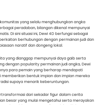
n komunitas yang selalu menghubungkan angka
erbagai peradaban, bilangan dikenal mempunyai
s. Di sini situasi ini, Dewi 4D berfungsi sebagai
 berkaitan berhubungan dengan permainan judi dan
biasaan naratif dan dongeng lokal.
anita yang dianggap mempunyai daya gaib serta
g dengan popularity permainan judi angka, Dewi
lehnya para pemain yang berharap mendapati
ai memberikan bentuk impian dan impian mereka
tradisi supaya menarik keberuntungan.
transformasi dari sekadar figur dalam cerita
ian besar yang mulai mengetahui serta merayakan