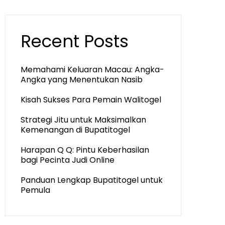
Recent Posts
Memahami Keluaran Macau: Angka-
Angka yang Menentukan Nasib
Kisah Sukses Para Pemain Walitogel
Strategi Jitu untuk Maksimalkan
Kemenangan di Bupatitogel
Harapan Q Q: Pintu Keberhasilan
bagi Pecinta Judi Online
Panduan Lengkap Bupatitogel untuk
Pemula