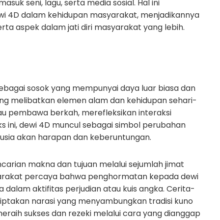
k seni, lagu, serta media sosial. Hal ini
wi 4D dalam kehidupan masyarakat, menjadikannya
ta aspek dalam jati diri masyarakat yang lebih.
bagai sosok yang mempunyai daya luar biasa dan
ering melibatkan elemen alam dan kehidupan sehari-
atau pembawa berkah, merefleksikan interaksi
 ini, dewi 4D muncul sebagai simbol perubahan
usia akan harapan dan keberuntungan.
carian makna dan tujuan melalui sejumlah jimat
asyarakat percaya bahwa penghormatan kepada dewi
alam aktifitas perjudian atau kuis angka. Cerita-
nciptakan narasi yang menyambungkan tradisi kuno
eraih sukses dan rezeki melalui cara yang dianggap