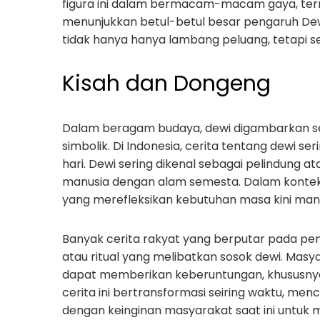
figura ini dalam bermacam-macam gaya, termasu
menunjukkan betul-betul besar pengaruh De
tidak hanya hanya lambang peluang, tetapi ser
Kisah dan Dongeng
Dalam beragam budaya, dewi digambarkan se
simbolik. Di Indonesia, cerita tentang dewi s
hari. Dewi sering dikenal sebagai pelindung 
manusia dengan alam semesta. Dalam konteks
yang merefleksikan kebutuhan masa kini man
Banyak cerita rakyat yang berputar pada pen
atau ritual yang melibatkan sosok dewi. M
dapat memberikan keberuntungan, khususnya d
cerita ini bertransformasi seiring waktu, me
dengan keinginan masyarakat saat ini untuk m