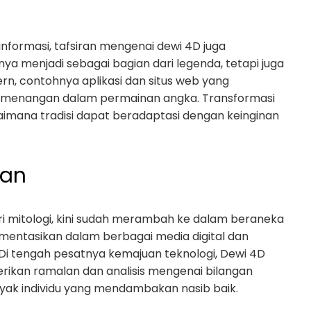
nformasi, tafsiran mengenai dewi 4D juga
anya menjadi sebagai bagian dari legenda, tetapi juga
rn, contohnya aplikasi dan situs web yang
menangan dalam permainan angka. Transformasi
gaimana tradisi dapat beradaptasi dengan keinginan
pan
i mitologi, kini sudah merambah ke dalam beraneka
ementasikan dalam berbagai media digital dan
 Di tengah pesatnya kemajuan teknologi, Dewi 4D
ikan ramalan dan analisis mengenai bilangan
ak individu yang mendambakan nasib baik.