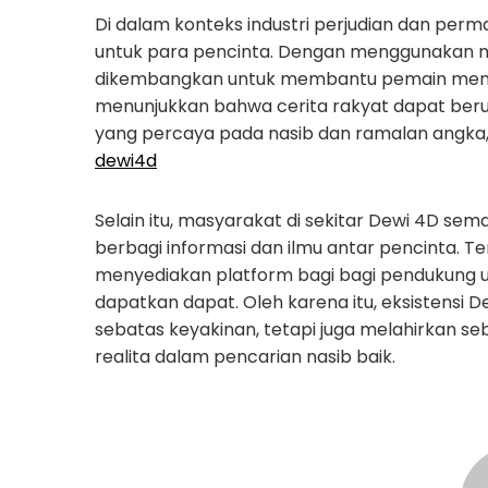
Di dalam konteks industri perjudian dan per
untuk para pencinta. Dengan menggunakan m
dikembangkan untuk membantu pemain mempela
menunjukkan bahwa cerita rakyat dapat beru
yang percaya pada nasib dan ramalan angka
dewi4d
Selain itu, masyarakat di sekitar Dewi 4D 
berbagi informasi dan ilmu antar pencinta. T
menyediakan platform bagi bagi pendukung un
dapatkan dapat. Oleh karena itu, eksistensi 
sebatas keyakinan, tetapi juga melahirkan 
realita dalam pencarian nasib baik.