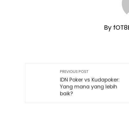
By fOT
PREVIOUS POST
IDN Poker vs Kudapoker:
Yang mana yang lebih
baik?