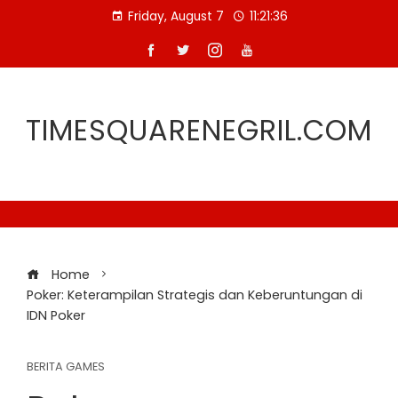
Skip
Friday, August 7
11:21:37
to
content
TIMESQUARENEGRIL.COM
Home
Poker: Keterampilan Strategis dan Keberuntungan di
IDN Poker
BERITA GAMES