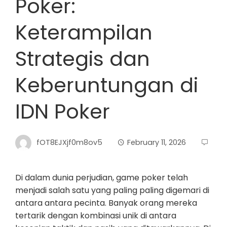
Poker:
Keterampilan
Strategis dan
Keberuntungan di
IDN Poker
fOT8EJXjf0m8ov5
February 11, 2026
Di dalam dunia perjudian, game poker telah
menjadi salah satu yang paling paling digemari di
antara antara pecinta. Banyak orang mereka
tertarik dengan kombinasi unik di antara