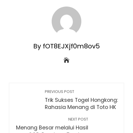
By fOT8EJXjf0m8ov5
PREVIOUS POST
Trik Sukses Togel Hongkong:
Rahasia Menang di Toto HK
NEXT POST
Menang Besar melalui Hasil