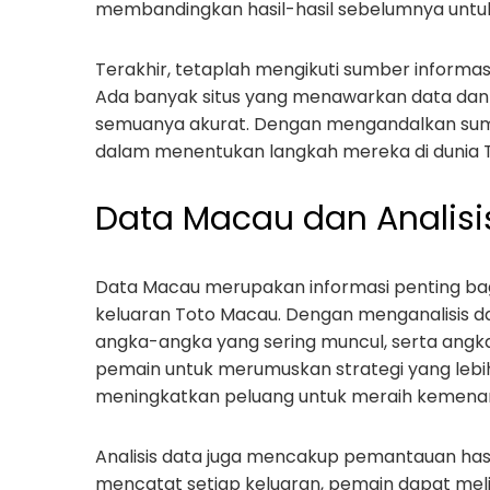
membandingkan hasil-hasil sebelumnya unt
Terakhir, tetaplah mengikuti sumber inform
Ada banyak situs yang menawarkan data dan a
semuanya akurat. Dengan mengandalkan sumb
dalam menentukan langkah mereka di dunia 
Data Macau dan Analis
Data Macau merupakan informasi penting ba
keluaran Toto Macau. Dengan menganalisis da
angka-angka yang sering muncul, serta angka
pemain untuk merumuskan strategi yang lebih
meningkatkan peluang untuk meraih kemena
Analisis data juga mencakup pemantauan hasi
mencatat setiap keluaran, pemain dapat meli