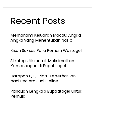
Recent Posts
Memahami Keluaran Macau: Angka-
Angka yang Menentukan Nasib
Kisah Sukses Para Pemain Walitogel
Strategi Jitu untuk Maksimalkan
Kemenangan di Bupatitogel
Harapan Q Q: Pintu Keberhasilan
bagi Pecinta Judi Online
Panduan Lengkap Bupatitogel untuk
Pemula