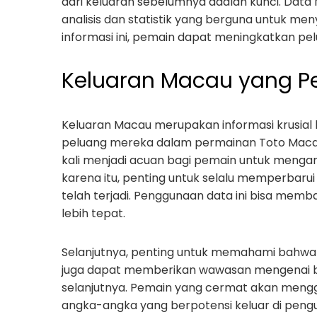
dari keluaran sebelumnya adalah kunci. Data 
analisis dan statistik yang berguna untuk m
informasi ini, pemain dapat meningkatkan pe
Keluaran Macau yang Pe
Keluaran Macau merupakan informasi krusial
peluang mereka dalam permainan Toto Macau 
kali menjadi acuan bagi pemain untuk mengana
karena itu, penting untuk selalu memperbarui
telah terjadi. Penggunaan data ini bisa me
lebih tepat.
Selanjutnya, penting untuk memahami bahwa 
juga dapat memberikan wawasan mengenai 
selanjutnya. Pemain yang cermat akan meng
angka-angka yang berpotensi keluar di pengun