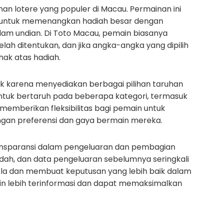
an lotere yang populer di Macau. Permainan ini
untuk memenangkan hadiah besar dengan
m undian. Di Toto Macau, pemain biasanya
lah ditentukan, dan jika angka-angka yang dipilih
ak atas hadiah.
 karena menyediakan berbagai pilihan taruhan
untuk bertaruh pada beberapa kategori, termasuk
ni memberikan fleksibilitas bagi pemain untuk
ngan preferensi dan gaya bermain mereka.
transparansi dalam pengeluaran dan pembagian
udah, dan data pengeluaran sebelumnya seringkali
ola dan membuat keputusan yang lebih baik dalam
in lebih terinformasi dan dapat memaksimalkan