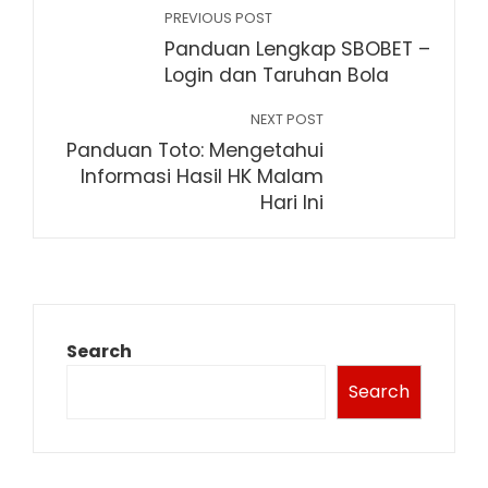
PREVIOUS POST
Panduan Lengkap SBOBET –
Login dan Taruhan Bola
NEXT POST
Panduan Toto: Mengetahui
Informasi Hasil HK Malam
Hari Ini
Search
Search