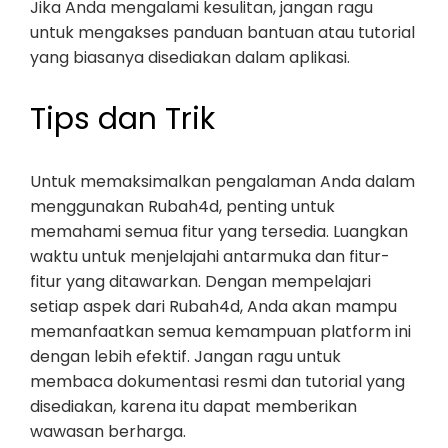
Jika Anda mengalami kesulitan, jangan ragu
untuk mengakses panduan bantuan atau tutorial
yang biasanya disediakan dalam aplikasi.
Tips dan Trik
Untuk memaksimalkan pengalaman Anda dalam
menggunakan Rubah4d, penting untuk
memahami semua fitur yang tersedia. Luangkan
waktu untuk menjelajahi antarmuka dan fitur-
fitur yang ditawarkan. Dengan mempelajari
setiap aspek dari Rubah4d, Anda akan mampu
memanfaatkan semua kemampuan platform ini
dengan lebih efektif. Jangan ragu untuk
membaca dokumentasi resmi dan tutorial yang
disediakan, karena itu dapat memberikan
wawasan berharga.