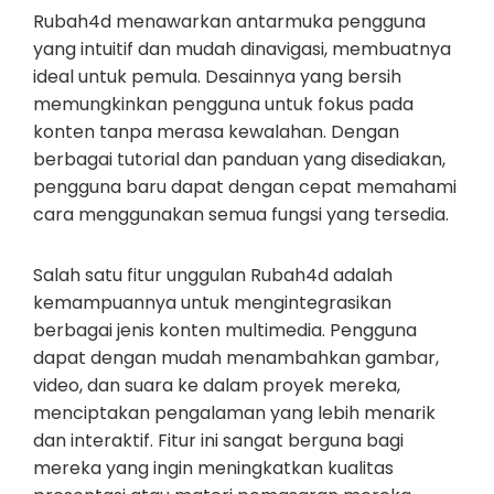
Rubah4d menawarkan antarmuka pengguna
yang intuitif dan mudah dinavigasi, membuatnya
ideal untuk pemula. Desainnya yang bersih
memungkinkan pengguna untuk fokus pada
konten tanpa merasa kewalahan. Dengan
berbagai tutorial dan panduan yang disediakan,
pengguna baru dapat dengan cepat memahami
cara menggunakan semua fungsi yang tersedia.
Salah satu fitur unggulan Rubah4d adalah
kemampuannya untuk mengintegrasikan
berbagai jenis konten multimedia. Pengguna
dapat dengan mudah menambahkan gambar,
video, dan suara ke dalam proyek mereka,
menciptakan pengalaman yang lebih menarik
dan interaktif. Fitur ini sangat berguna bagi
mereka yang ingin meningkatkan kualitas