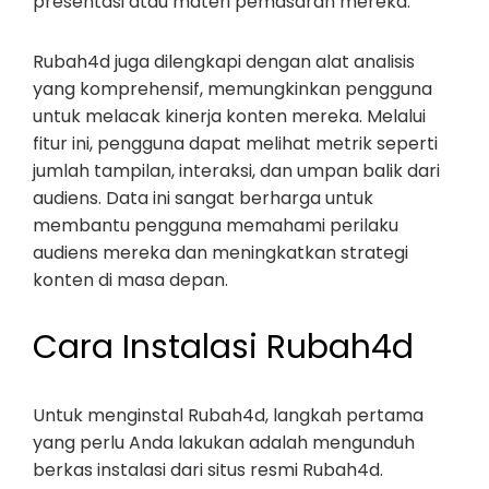
presentasi atau materi pemasaran mereka.
Rubah4d juga dilengkapi dengan alat analisis
yang komprehensif, memungkinkan pengguna
untuk melacak kinerja konten mereka. Melalui
fitur ini, pengguna dapat melihat metrik seperti
jumlah tampilan, interaksi, dan umpan balik dari
audiens. Data ini sangat berharga untuk
membantu pengguna memahami perilaku
audiens mereka dan meningkatkan strategi
konten di masa depan.
Cara Instalasi Rubah4d
Untuk menginstal Rubah4d, langkah pertama
yang perlu Anda lakukan adalah mengunduh
berkas instalasi dari situs resmi Rubah4d.