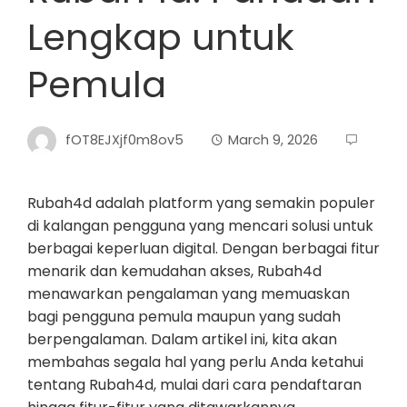
Lengkap untuk
Pemula
fOT8EJXjf0m8ov5
March 9, 2026
Rubah4d adalah platform yang semakin populer
di kalangan pengguna yang mencari solusi untuk
berbagai keperluan digital. Dengan berbagai fitur
menarik dan kemudahan akses, Rubah4d
menawarkan pengalaman yang memuaskan
bagi pengguna pemula maupun yang sudah
berpengalaman. Dalam artikel ini, kita akan
membahas segala hal yang perlu Anda ketahui
tentang Rubah4d, mulai dari cara pendaftaran