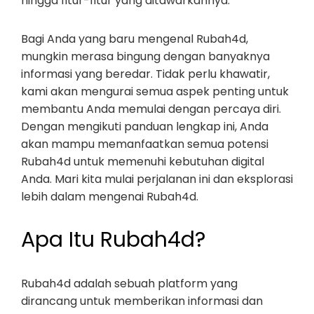
hingga fitur-fitur yang ditawarkannya.
Bagi Anda yang baru mengenal Rubah4d,
mungkin merasa bingung dengan banyaknya
informasi yang beredar. Tidak perlu khawatir,
kami akan mengurai semua aspek penting untuk
membantu Anda memulai dengan percaya diri.
Dengan mengikuti panduan lengkap ini, Anda
akan mampu memanfaatkan semua potensi
Rubah4d untuk memenuhi kebutuhan digital
Anda. Mari kita mulai perjalanan ini dan eksplorasi
lebih dalam mengenai Rubah4d.
Apa Itu Rubah4d?
Rubah4d adalah sebuah platform yang
dirancang untuk memberikan informasi dan