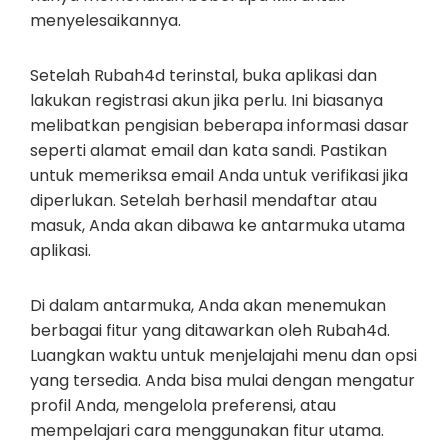
menyelesaikannya.
Setelah Rubah4d terinstal, buka aplikasi dan
lakukan registrasi akun jika perlu. Ini biasanya
melibatkan pengisian beberapa informasi dasar
seperti alamat email dan kata sandi. Pastikan
untuk memeriksa email Anda untuk verifikasi jika
diperlukan. Setelah berhasil mendaftar atau
masuk, Anda akan dibawa ke antarmuka utama
aplikasi.
Di dalam antarmuka, Anda akan menemukan
berbagai fitur yang ditawarkan oleh Rubah4d.
Luangkan waktu untuk menjelajahi menu dan opsi
yang tersedia. Anda bisa mulai dengan mengatur
profil Anda, mengelola preferensi, atau
mempelajari cara menggunakan fitur utama.