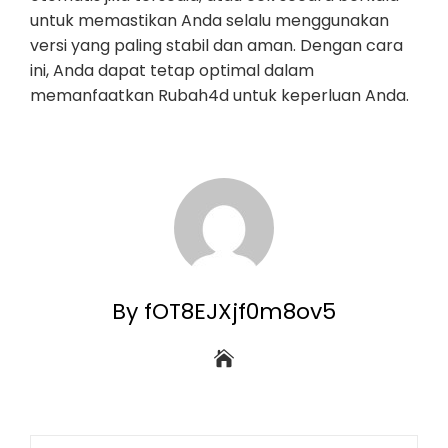
untuk memastikan Anda selalu menggunakan
versi yang paling stabil dan aman. Dengan cara
ini, Anda dapat tetap optimal dalam
memanfaatkan Rubah4d untuk keperluan Anda.
By fOT8EJXjf0m8ov5