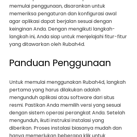
memulai penggunaan, disarankan untuk
memeriksa pengaturan dan konfigurasi awal
agar aplikasi dapat berjalan sesuai dengan
keinginan Anda. Dengan mengikuti langkah-
langkah ini, Anda siap untuk menjelajahi fitur-fitur
yang ditawarkan oleh Rubah4d.
Panduan Penggunaan
Untuk memulai menggunakan Rubah4d, langkah
pertama yang harus dilakukan adalah
mengunduh aplikasi atau software dari situs
resmi. Pastikan Anda memilih versi yang sesuai
dengan sistem operasi perangkat Anda. Setelah
mengunduh, ikuti instruksi instalasi yang
diberikan. Proses instalasi biasanya mudah dan
hanya memerlukan beberapa klik untuk