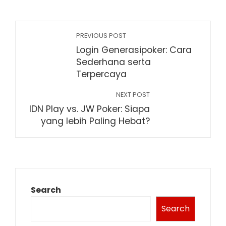
PREVIOUS POST
Login Generasipoker: Cara
Sederhana serta
Terpercaya
NEXT POST
IDN Play vs. JW Poker: Siapa
yang lebih Paling Hebat?
Search
Search