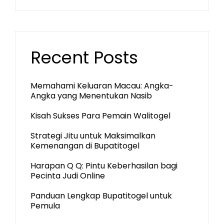
Recent Posts
Memahami Keluaran Macau: Angka-
Angka yang Menentukan Nasib
Kisah Sukses Para Pemain Walitogel
Strategi Jitu untuk Maksimalkan
Kemenangan di Bupatitogel
Harapan Q Q: Pintu Keberhasilan bagi
Pecinta Judi Online
Panduan Lengkap Bupatitogel untuk
Pemula