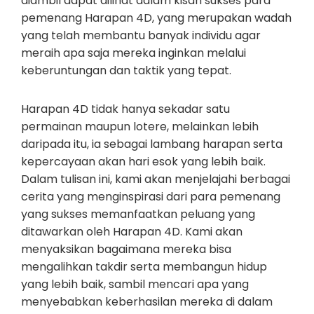
diambil dapat dilihat dalam kisah sukses para
pemenang Harapan 4D, yang merupakan wadah
yang telah membantu banyak individu agar
meraih apa saja mereka inginkan melalui
keberuntungan dan taktik yang tepat.
Harapan 4D tidak hanya sekadar satu
permainan maupun lotere, melainkan lebih
daripada itu, ia sebagai lambang harapan serta
kepercayaan akan hari esok yang lebih baik.
Dalam tulisan ini, kami akan menjelajahi berbagai
cerita yang menginspirasi dari para pemenang
yang sukses memanfaatkan peluang yang
ditawarkan oleh Harapan 4D. Kami akan
menyaksikan bagaimana mereka bisa
mengalihkan takdir serta membangun hidup
yang lebih baik, sambil mencari apa yang
menyebabkan keberhasilan mereka di dalam