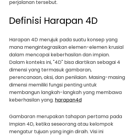
perjalanan tersebut.
Definisi Harapan 4D
Harapan 4D merujuk pada suatu konsep yang
mana mengintegrasikan elemen-elemen krusial
dalam mencapai keberhasilan dan impian.
Dalam konteks ini, "4D" bisa diartikan sebagai 4
dimensi yang termasuk gambaran,
perencanaan, aksi, dan penilaian. Masing-masing
dimensi memiliki fungsi penting untuk
membangun langkah-langkah yang membawa
keberhasilan yang.
harapan4d
Gambaran merupakan tahapan pertama pada
Impian 4D, ketika seseorang atau kelompok
mengatur tujuan yang ingin diraih. Visi ini