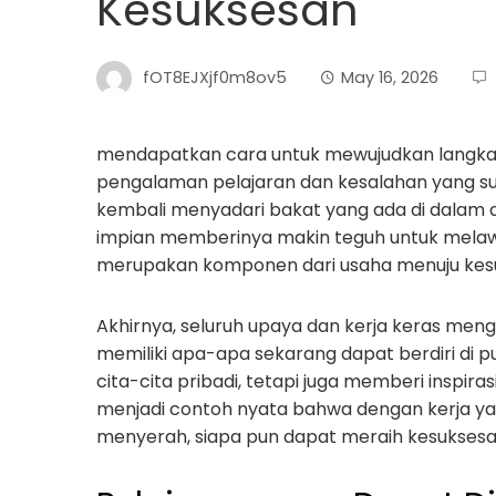
Kesuksesan
fOT8EJXjf0m8ov5
May 16, 2026
mendapatkan cara untuk mewujudkan langkah
pengalaman pelajaran dan kesalahan yang sud
kembali menyadari bakat yang ada di dalam d
impian memberinya makin teguh untuk melawa
merupakan komponen dari usaha menuju kes
Akhirnya, seluruh upaya dan kerja keras men
memiliki apa-apa sekarang dapat berdiri di 
cita-cita pribadi, tetapi juga memberi inspiras
menjadi contoh nyata bahwa dengan kerja ya
menyerah, siapa pun dapat meraih kesuksesa