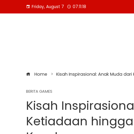
Skip
Friday, August 7
07:11:18
to
content
Home
Kisah Inspirasional: Anak Muda da
BERITA GAMES
Kisah Inspirasion
Ketiadaan hingg