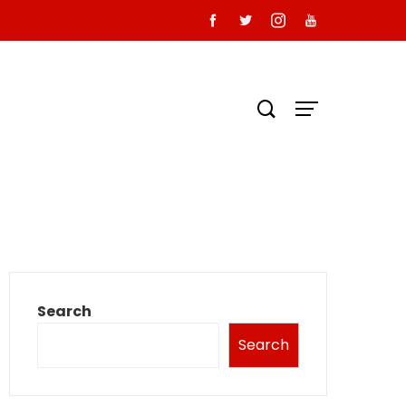
Search
Search