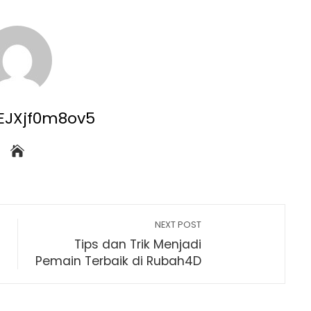
8EJXjf0m8ov5
NEXT POST
Tips dan Trik Menjadi
Pemain Terbaik di Rubah4D