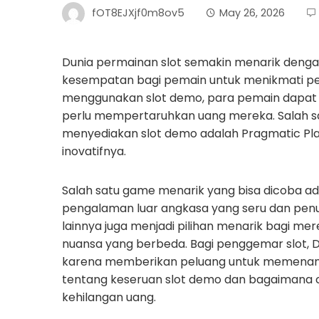
fOT8EJXjf0m8ov5
May 26, 2026
Dunia permainan slot semakin menarik deng
kesempatan bagi pemain untuk menikmati pen
menggunakan slot demo, para pemain dapat m
perlu mempertaruhkan uang mereka. Salah sa
menyediakan slot demo adalah Pragmatic Pla
inovatifnya.
Salah satu game menarik yang bisa dicoba 
pengalaman luar angkasa yang seru dan penuh
lainnya juga menjadi pilihan menarik bagi m
nuansa yang berbeda. Bagi penggemar slot, Dem
karena memberikan peluang untuk memenangka
tentang keseruan slot demo dan bagaimana c
kehilangan uang.