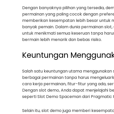
Dengan banyaknya pilihan yang tersedia, demo 
permainan yang paling cocok dengan preferens
memberikan kesempatan lebih besar untuk 
banyak pemain. Dalam dunia permainan slot,
untuk menikmati semua keseruan tanpa haru
bermain lebih menarik dan bebas risiko.
Keuntungan Menggunak
Salah satu keuntungan utama menggunakan 
berbagai permainan tanpa harus mengeluark
cara kerja permainan, fitur-fitur yang ada, s
Dengan slot demo, Anda dapat menjelajahi b
seperti Slot Demo Spaceman dari Pragmatic Pla
Selain itu, slot demo juga memberi kesemp