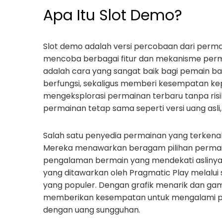
Apa Itu Slot Demo?
Slot demo adalah versi percobaan dari perm
mencoba berbagai fitur dan mekanisme perma
adalah cara yang sangat baik bagi pemain 
berfungsi, sekaligus memberi kesempatan 
mengeksplorasi permainan terbaru tanpa risi
permainan tetap sama seperti versi uang asli, 
Salah satu penyedia permainan yang terkenal
Mereka menawarkan beragam pilihan permain
pengalaman bermain yang mendekati aslinya
yang ditawarkan oleh Pragmatic Play melalu
yang populer. Dengan grafik menarik dan g
memberikan kesempatan untuk mengalami p
dengan uang sungguhan.