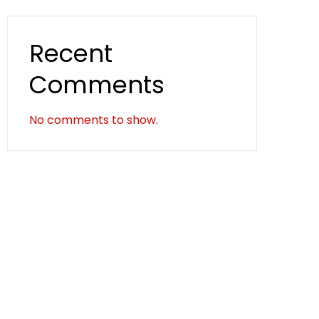
Recent
Comments
No comments to show.