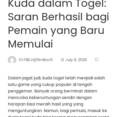
Kuda dalam Togel:
Saran Berhasil bagi
Pemain yang Baru
Memulai
fOT8EJXjf0m8ov5
July 9, 2026
Dalam jagat judi, kuda togel telah menjadi salah
satu game yang cukup populer di tengah
penggemar. Banyak orang berminat dalam
mencoba keberuntungan sendiri dengan
harapan bisa meraih hasil yang yang
menguntungkan. Namun, bagi pemula, masuk ke