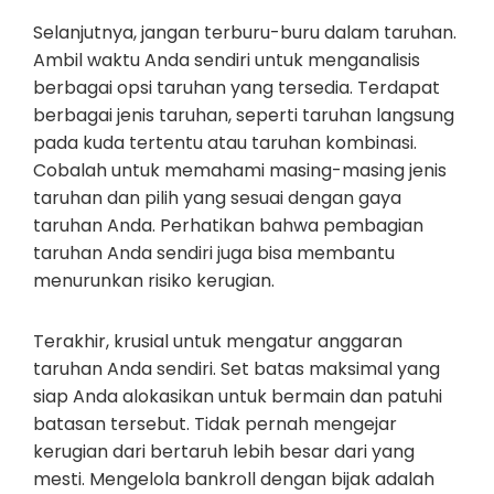
Selanjutnya, jangan terburu-buru dalam taruhan.
Ambil waktu Anda sendiri untuk menganalisis
berbagai opsi taruhan yang tersedia. Terdapat
berbagai jenis taruhan, seperti taruhan langsung
pada kuda tertentu atau taruhan kombinasi.
Cobalah untuk memahami masing-masing jenis
taruhan dan pilih yang sesuai dengan gaya
taruhan Anda. Perhatikan bahwa pembagian
taruhan Anda sendiri juga bisa membantu
menurunkan risiko kerugian.
Terakhir, krusial untuk mengatur anggaran
taruhan Anda sendiri. Set batas maksimal yang
siap Anda alokasikan untuk bermain dan patuhi
batasan tersebut. Tidak pernah mengejar
kerugian dari bertaruh lebih besar dari yang
mesti. Mengelola bankroll dengan bijak adalah