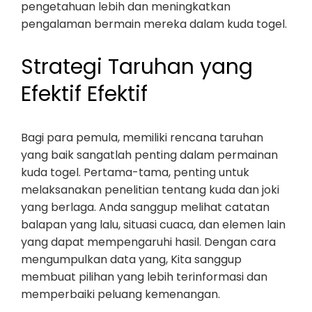
pengetahuan lebih dan meningkatkan
pengalaman bermain mereka dalam kuda togel.
Strategi Taruhan yang
Efektif Efektif
Bagi para pemula, memiliki rencana taruhan
yang baik sangatlah penting dalam permainan
kuda togel. Pertama-tama, penting untuk
melaksanakan penelitian tentang kuda dan joki
yang berlaga. Anda sanggup melihat catatan
balapan yang lalu, situasi cuaca, dan elemen lain
yang dapat mempengaruhi hasil. Dengan cara
mengumpulkan data yang, Kita sanggup
membuat pilihan yang lebih terinformasi dan
memperbaiki peluang kemenangan.