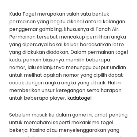
Kuda Togel merupakan salah satu bentuk
permainan yang begitu dikenal antara kalangan
penggemar gambling, khususnya di Tanah Air.
Permainan tersebut mencakup pemilihan angka
yang dipercayai bakal keluar berdasarkan lotre
yang dilakukan diadakan. Dalam permainan togel
kuda, pemain biasanya memilih beberapa
nomor, lalu selanjutnya menunggu output undian
untuk melihat apakah nomor yang dipilih dapat
cocok dengan angka angka yang ditarik. Hal ini
memberikan unsur ketegangan serta harapan
untuk beberapa player.
kudatogel
Sebelum masuk ke dalam game ini, amat penting
untuk memahami seperti mekanisme togel
bekerja. Kasino atau menyelenggarakan yang