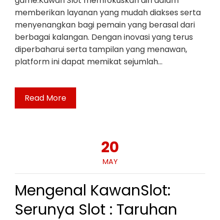
game.Kawan Slot memfokuskan diri dalam
memberikan layanan yang mudah diakses serta
menyenangkan bagi pemain yang berasal dari
berbagai kalangan. Dengan inovasi yang terus
diperbaharui serta tampilan yang menawan,
platform ini dapat memikat sejumlah…
Read More
20
MAY
Mengenal KawanSlot:
Serunya Slot : Taruhan