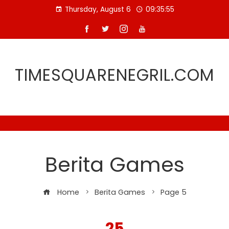
Skip
Thursday, August 6
09:35:55
to
content
TIMESQUARENEGRIL.COM
Berita Games
Home
Berita Games
Page 5
25