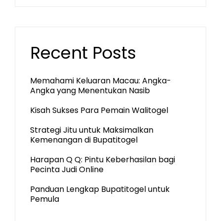
Recent Posts
Memahami Keluaran Macau: Angka-
Angka yang Menentukan Nasib
Kisah Sukses Para Pemain Walitogel
Strategi Jitu untuk Maksimalkan
Kemenangan di Bupatitogel
Harapan Q Q: Pintu Keberhasilan bagi
Pecinta Judi Online
Panduan Lengkap Bupatitogel untuk
Pemula