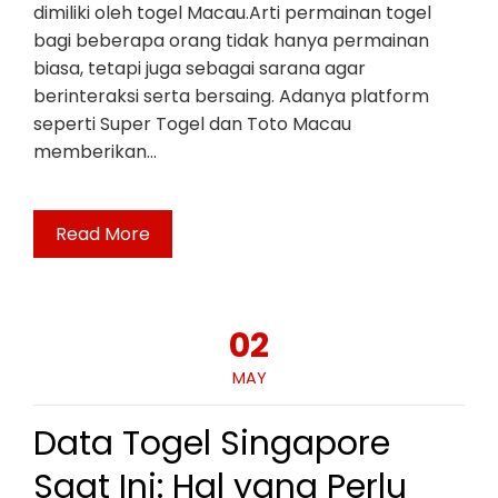
dimiliki oleh togel Macau.Arti permainan togel
bagi beberapa orang tidak hanya permainan
biasa, tetapi juga sebagai sarana agar
berinteraksi serta bersaing. Adanya platform
seperti Super Togel dan Toto Macau
memberikan…
Read More
02
MAY
Data Togel Singapore
Saat Ini: Hal yang Perlu