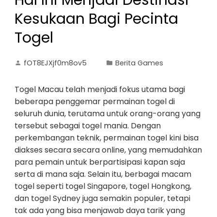
Hal Ini Menjadi Destinasi
Kesukaan Bagi Pecinta
Togel
fOT8EJXjf0m8ov5
Berita Games
Togel Macau telah menjadi fokus utama bagi
beberapa penggemar permainan togel di
seluruh dunia, terutama untuk orang-orang yang
tersebut sebagai togel mania. Dengan
perkembangan teknik, permainan togel kini bisa
diakses secara secara online, yang memudahkan
para pemain untuk berpartisipasi kapan saja
serta di mana saja. Selain itu, berbagai macam
togel seperti togel Singapore, togel Hongkong,
dan togel Sydney juga semakin populer, tetapi
tak ada yang bisa menjawab daya tarik yang