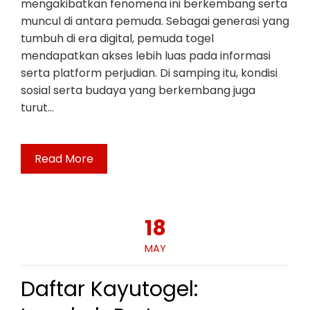
mengakibatkan fenomena ini berkembang serta
muncul di antara pemuda. Sebagai generasi yang
tumbuh di era digital, pemuda togel
mendapatkan akses lebih luas pada informasi
serta platform perjudian. Di samping itu, kondisi
sosial serta budaya yang berkembang juga
turut…
Read More
18
MAY
Daftar Kayutogel: