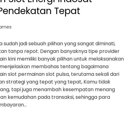
Pendekatan Tepat
Games
 sudah jadi sebuah pilihan yang sangat diminati,
n tanpa repot. Dengan banyaknya tipe provider
ain kini memiliki banyak pilihan untuk melaksanakan
akan menjelaskan membahas tentang bagaimana
slot permainan slot pulsa, terutama sekali dari
 strategi yang tepat yang tepat, Kamu tidak
yang, tapi juga menambah kesempatan menang
an kemudahan pada transaksi, sehingga para
embayaran…