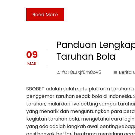
Read More
Panduan Lengkap
09
Taruhan Bola
MAR
fOT8EJXjf0m8ov5
Berita
SBOBET adalah salah satu platform taruhan onl
penggemar taruhan sepak bola di Indonesia.
taruhan, mulai dari live betting sampai tar
yang menarik dan menguntungkan para petaru
kegiatan taruhan bola, mengetahui cara logi
yang ada adalah langkah awal penting.Sebag
opsi banyak bettor, terutama menjelang acara