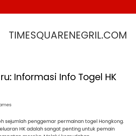
TIMESQUARENEGRIL.COM
u: Informasi Info Togel HK
Games
oleh sejumlah penggemar permainan togel Hongkong.
 Keluaran HK adalah sangat penting untuk pemain