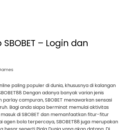
 SBOBET – Login dan
 Games
ine paling populer di dunia, khususnya di kalangan
 SBOBET88 Dengan adanya banyak varian jenis
uhan parlay campuran, SBOBET menawarkan sensasi
h. Bagi anda siapa berminat memulai aktivitas
n masuk di SBOBET dan memanfaatkan fitur-fitur
ai agen bola terpercaya, SBOBET88 juga merupakan
 besar seperti Piala Dunia yang akan datang. Di