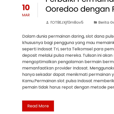
10
Ooredoo dengan 
MAR
fOT8EJXjf0m8ov5
Berita 
Dalam dunia permainan daring, slot dana pulsa
khususnya bagi pengguna yang mau memainka
seperti Indosat Tri, serta Telkomsel para pem
deposit melalui pulsa mereka. Tulisan ini 
mengoptimalkan pengalaman bermain bermain 
memanfaatkan provider Indosat. Menggunakan
hanya sekadar dapat menikmati permainan 
Kamu.Permainan slot pulsa Indosat memberik
pemain tidak harus repot dengan metode p
Read More