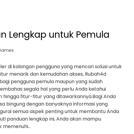
n Lengkap untuk Pemula
 Games
er di kalangan pengguna yang mencari solusi untuk
 fitur menarik dan kemudahan akses, Rubah4d
agi pengguna pemula maupun yang sudah
 membahas segala hal yang perlu Anda ketahui
 hingga fitur-fitur yang ditawarkannya.Bagi Anda
a bingung dengan banyaknya informasi yang
engurai semua aspek penting untuk membantu Anda
uti panduan lengkap ini, Anda akan mampu
uk memenuhi…