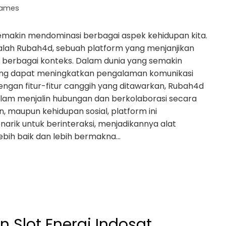
Games
gi semakin mendominasi berbagai aspek kehidupan kita.
dalah Rubah4d, sebuah platform yang menjanjikan
 berbagai konteks. Dalam dunia yang semakin
 yang dapat meningkatkan pengalaman komunikasi
engan fitur-fitur canggih yang ditawarkan, Rubah4d
am menjalin hubungan dan berkolaborasi secara
an, maupun kehidupan sosial, platform ini
ik untuk berinteraksi, menjadikannya alat
ebih baik dan lebih bermakna…
n Slot Energi Indosat