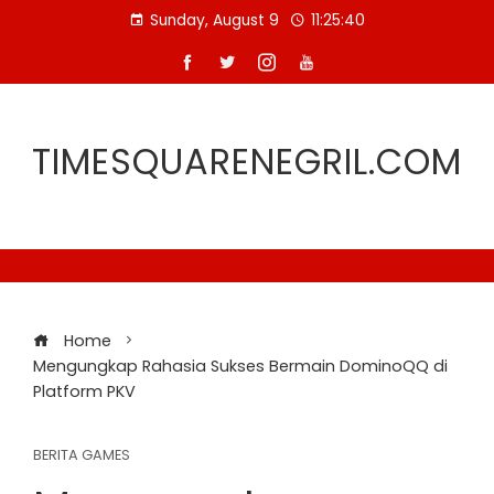
Skip
Sunday, August 9
11:25:40
to
content
TIMESQUARENEGRIL.COM
Home
Mengungkap Rahasia Sukses Bermain DominoQQ di
Platform PKV
BERITA GAMES