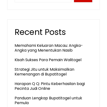
Recent Posts
Memahami Keluaran Macau: Angka-
Angka yang Menentukan Nasib
Kisah Sukses Para Pemain Walitogel
Strategi Jitu untuk Maksimalkan
Kemenangan di Bupatitogel
Harapan Q Q: Pintu Keberhasilan bagi
Pecinta Judi Online
Panduan Lengkap Bupatitogel untuk
Pemula