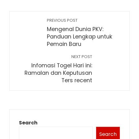
PREVIOUS POST
Mengenal Dunia PKV:
Panduan Lengkap untuk
Pemain Baru
NEXT POST
Infomasi Togel Hari ini:
Ramalan dan Keputusan
Ters recent
Search
Search