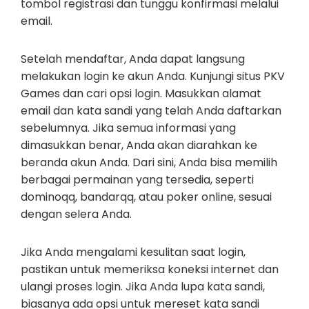
tombol registrasi dan tunggu konfirmasi melalui
email.
Setelah mendaftar, Anda dapat langsung
melakukan login ke akun Anda. Kunjungi situs PKV
Games dan cari opsi login. Masukkan alamat
email dan kata sandi yang telah Anda daftarkan
sebelumnya. Jika semua informasi yang
dimasukkan benar, Anda akan diarahkan ke
beranda akun Anda. Dari sini, Anda bisa memilih
berbagai permainan yang tersedia, seperti
dominoqq, bandarqq, atau poker online, sesuai
dengan selera Anda.
Jika Anda mengalami kesulitan saat login,
pastikan untuk memeriksa koneksi internet dan
ulangi proses login. Jika Anda lupa kata sandi,
biasanya ada opsi untuk mereset kata sandi