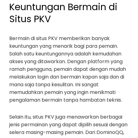
Keuntungan Bermain di
Situs PKV
Bermain di situs PKV memberikan banyak
keuntungan yang menarik bagi para pemain.
Salah satu keuntungannya adalah kemudahan
akses yang ditawarkan. Dengan platform yang
ramah pengguna, pemain dapat dengan mudah
melakukan login dan bermain kapan saja dan di
mana saja tanpa kesulitan. Ini sangat
memudahkan pemain yang ingin menikmati
pengalaman bermain tanpa hambatan teknis.
Selain itu, situs PKV juga menawarkan berbagai
jenis permainan yang dapat dipilih sesuai dengan
selera masing-masing pemain. Dari DominoQQ,