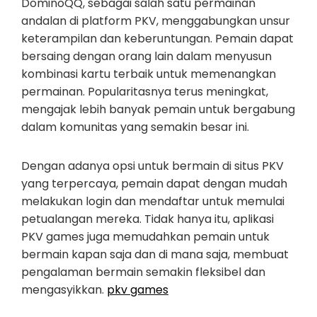
DominoQQ, sebagai salah satu permainan
andalan di platform PKV, menggabungkan unsur
keterampilan dan keberuntungan. Pemain dapat
bersaing dengan orang lain dalam menyusun
kombinasi kartu terbaik untuk memenangkan
permainan. Popularitasnya terus meningkat,
mengajak lebih banyak pemain untuk bergabung
dalam komunitas yang semakin besar ini.
Dengan adanya opsi untuk bermain di situs PKV
yang terpercaya, pemain dapat dengan mudah
melakukan login dan mendaftar untuk memulai
petualangan mereka. Tidak hanya itu, aplikasi
PKV games juga memudahkan pemain untuk
bermain kapan saja dan di mana saja, membuat
pengalaman bermain semakin fleksibel dan
mengasyikkan.
pkv games