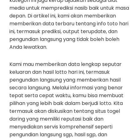
kategori ini juga kerap dijadikan sebagai alat
media untuk memprediksi nasib baik untuk masa
depan. Di artikel ini, kami akan memberikan
memberikan data terbaru tentang info toto hari
ini, termasuk prediksi, output terupdate, dan
pengundian langsung yang tidak boleh boleh
Anda lewatkan.
Kami mau memberikan data lengkap seputar
keluaran dan hasil lotto hari ini, termasuk
pengundian langsung yang memberikan hasil
secara langsung. Melalui informasi yang benar
tepat serta cepat waktu, kamu bisa membuat
pilihan yang lebih baik dalam berjudi lotto. Kita
termasuk akan diskusikan tentang situs togel
daring yang memiliki reputasi baik dan
menyediakan servis komprehensif seperti
pengundian langsung sgp, hasil sgp, dan