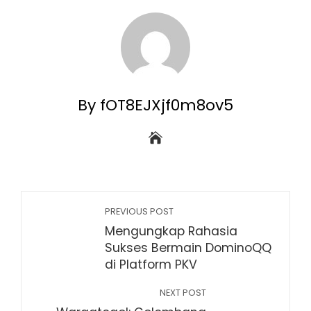
By fOT8EJXjf0m8ov5
PREVIOUS POST
Mengungkap Rahasia
Sukses Bermain DominoQQ
di Platform PKV
NEXT POST