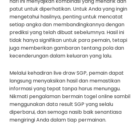
hari ini menyajikan kombinasi yang menarik dan
patut untuk diperhatikan. Untuk Anda yang ingin
mengetahui hasilnya, penting untuk mencatat
setiap angka dan membandingkannya dengan
prediksi yang telah dibuat sebelumnya. Hasil ini
tidak hanya signifikan untuk para pemain, tetapi
juga memberikan gambaran tentang pola dan
kecenderungan dalam keluaran yang lalu.
Melalui kehadiran live draw SGP, pemain dapat
langsung menyaksikan hasil dan memastikan
informasi yang tepat tanpa harus menunggu.
Nikmati pengalaman bermain togel online sambil
menggunakan data result SGP yang selalu
diperbarui, dan semoga nasib baik senantiasa
mengiringi Anda dalam tiap permainan.