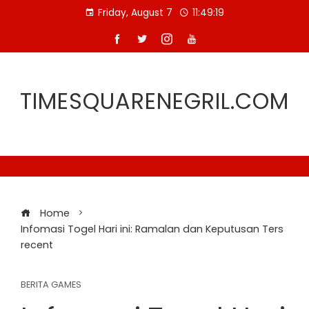
Skip
Friday, August 7
11:49:20
to
content
TIMESQUARENEGRIL.COM
Home
Infomasi Togel Hari ini: Ramalan dan Keputusan Ters
recent
BERITA GAMES