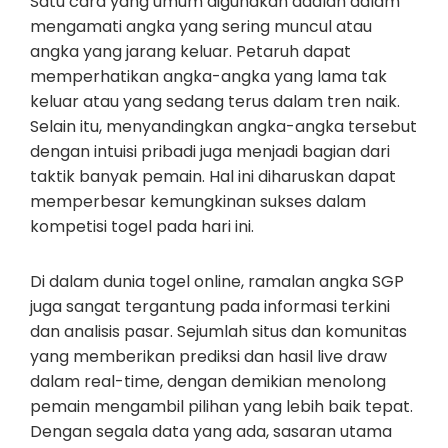
Satu cara yang umum digunakan adalah dalam
mengamati angka yang sering muncul atau
angka yang jarang keluar. Petaruh dapat
memperhatikan angka-angka yang lama tak
keluar atau yang sedang terus dalam tren naik.
Selain itu, menyandingkan angka-angka tersebut
dengan intuisi pribadi juga menjadi bagian dari
taktik banyak pemain. Hal ini diharuskan dapat
memperbesar kemungkinan sukses dalam
kompetisi togel pada hari ini.
Di dalam dunia togel online, ramalan angka SGP
juga sangat tergantung pada informasi terkini
dan analisis pasar. Sejumlah situs dan komunitas
yang memberikan prediksi dan hasil live draw
dalam real-time, dengan demikian menolong
pemain mengambil pilihan yang lebih baik tepat.
Dengan segala data yang ada, sasaran utama