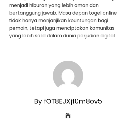
menjadi hiburan yang lebih aman dan
bertanggung jawab. Masa depan togel online
tidak hanya menjanjikan keuntungan bagi
pemain, tetapi juga menciptakan komunitas
yang lebih solid dalam dunia perjudian digital.
By fOT8EJXjf0m8ov5