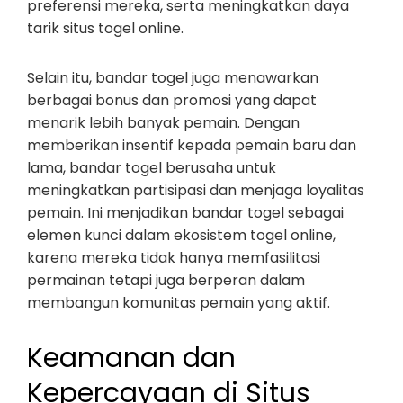
preferensi mereka, serta meningkatkan daya
tarik situs togel online.
Selain itu, bandar togel juga menawarkan
berbagai bonus dan promosi yang dapat
menarik lebih banyak pemain. Dengan
memberikan insentif kepada pemain baru dan
lama, bandar togel berusaha untuk
meningkatkan partisipasi dan menjaga loyalitas
pemain. Ini menjadikan bandar togel sebagai
elemen kunci dalam ekosistem togel online,
karena mereka tidak hanya memfasilitasi
permainan tetapi juga berperan dalam
membangun komunitas pemain yang aktif.
Keamanan dan
Kepercayaan di Situs