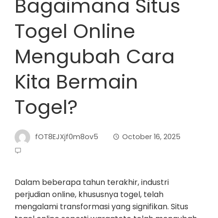
Bagaimana Situs
Togel Online
Mengubah Cara
Kita Bermain
Togel?
fOT8EJXjf0m8ov5
October 16, 2025
Dalam beberapa tahun terakhir, industri
perjudian online, khususnya togel, telah
mengalami transformasi yang signifikan. Situs