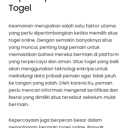
Togel
Keamanan merupakan salah satu faktor utama
yang perlu dipertimbangkan ketika memilih situs
togel online. Dengan semakin banyaknya situs
yang muncul, penting bagi pemain untuk
memastikan bahwa mereka bermain di platform
yang terpercaya dan aman. Situs togel yang baik
akan menggunakan teknologi enkripsi untuk
melindungi data pribadi pemain agar tidak jatuh
ke tangan yang salah. Oleh karena itu, pemain
perlu mencari informasi mengenai sertifikasi dan
lisensi yang dimiliki situs tersebut sebelum mulai
bermain.
Kepercayaan juga berperan besar dalam
pengalaman bermain togel online. Banyak