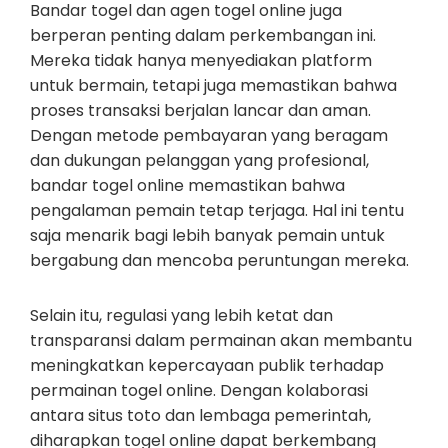
Bandar togel dan agen togel online juga
berperan penting dalam perkembangan ini.
Mereka tidak hanya menyediakan platform
untuk bermain, tetapi juga memastikan bahwa
proses transaksi berjalan lancar dan aman.
Dengan metode pembayaran yang beragam
dan dukungan pelanggan yang profesional,
bandar togel online memastikan bahwa
pengalaman pemain tetap terjaga. Hal ini tentu
saja menarik bagi lebih banyak pemain untuk
bergabung dan mencoba peruntungan mereka.
Selain itu, regulasi yang lebih ketat dan
transparansi dalam permainan akan membantu
meningkatkan kepercayaan publik terhadap
permainan togel online. Dengan kolaborasi
antara situs toto dan lembaga pemerintah,
diharapkan togel online dapat berkembang