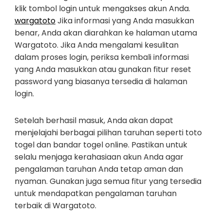
klik tombol login untuk mengakses akun Anda.
wargatoto
Jika informasi yang Anda masukkan
benar, Anda akan diarahkan ke halaman utama
Wargatoto. Jika Anda mengalami kesulitan
dalam proses login, periksa kembali informasi
yang Anda masukkan atau gunakan fitur reset
password yang biasanya tersedia di halaman
login.
Setelah berhasil masuk, Anda akan dapat
menjelajahi berbagai pilihan taruhan seperti toto
togel dan bandar togel online. Pastikan untuk
selalu menjaga kerahasiaan akun Anda agar
pengalaman taruhan Anda tetap aman dan
nyaman. Gunakan juga semua fitur yang tersedia
untuk mendapatkan pengalaman taruhan
terbaik di Wargatoto.