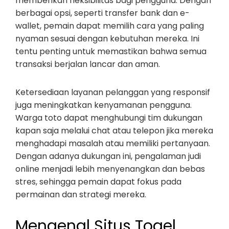
memberikan fleksibilitas bagi pengguna. Dengan
berbagai opsi, seperti transfer bank dan e-
wallet, pemain dapat memilih cara yang paling
nyaman sesuai dengan kebutuhan mereka. Ini
tentu penting untuk memastikan bahwa semua
transaksi berjalan lancar dan aman.
Ketersediaan layanan pelanggan yang responsif
juga meningkatkan kenyamanan pengguna.
Warga toto dapat menghubungi tim dukungan
kapan saja melalui chat atau telepon jika mereka
menghadapi masalah atau memiliki pertanyaan.
Dengan adanya dukungan ini, pengalaman judi
online menjadi lebih menyenangkan dan bebas
stres, sehingga pemain dapat fokus pada
permainan dan strategi mereka.
Mengenal Situs Togel