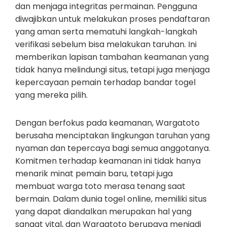
dan menjaga integritas permainan. Pengguna
diwajibkan untuk melakukan proses pendaftaran
yang aman serta mematuhi langkah-langkah
verifikasi sebelum bisa melakukan taruhan. Ini
memberikan lapisan tambahan keamanan yang
tidak hanya melindungi situs, tetapi juga menjaga
kepercayaan pemain terhadap bandar togel
yang mereka pilih.
Dengan berfokus pada keamanan, Wargatoto
berusaha menciptakan lingkungan taruhan yang
nyaman dan tepercaya bagi semua anggotanya.
Komitmen terhadap keamanan ini tidak hanya
menarik minat pemain baru, tetapi juga
membuat warga toto merasa tenang saat
bermain. Dalam dunia togel online, memiliki situs
yang dapat diandalkan merupakan hal yang
sangat vital, dan Wargatoto berupaya menjadi