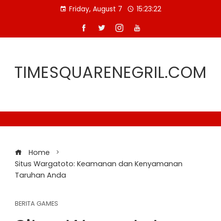
Skip
Friday, August 7
15:23:22
to
content
TIMESQUARENEGRIL.COM
Home
Situs Wargatoto: Keamanan dan Kenyamanan
Taruhan Anda
BERITA GAMES