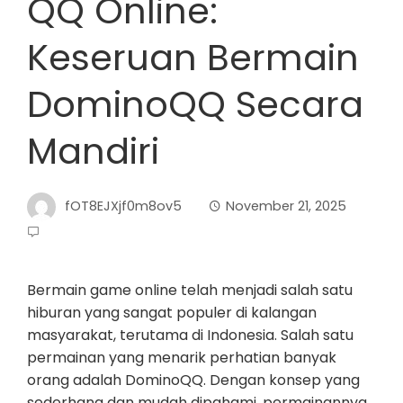
QQ Online:
Keseruan Bermain
DominoQQ Secara
Mandiri
fOT8EJXjf0m8ov5
November 21, 2025
Bermain game online telah menjadi salah satu
hiburan yang sangat populer di kalangan
masyarakat, terutama di Indonesia. Salah satu
permainan yang menarik perhatian banyak
orang adalah DominoQQ. Dengan konsep yang
sederhana dan mudah dipahami, permainannya