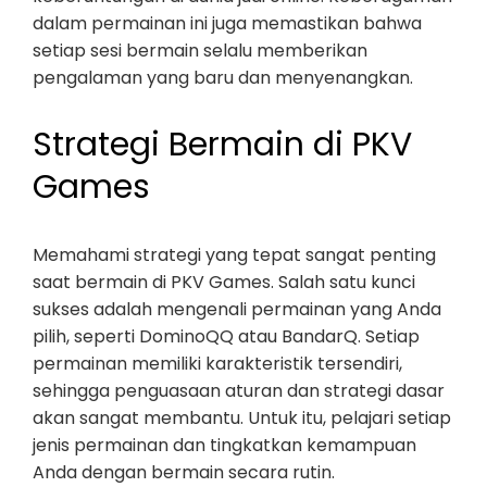
dalam permainan ini juga memastikan bahwa
setiap sesi bermain selalu memberikan
pengalaman yang baru dan menyenangkan.
Strategi Bermain di PKV
Games
Memahami strategi yang tepat sangat penting
saat bermain di PKV Games. Salah satu kunci
sukses adalah mengenali permainan yang Anda
pilih, seperti DominoQQ atau BandarQ. Setiap
permainan memiliki karakteristik tersendiri,
sehingga penguasaan aturan dan strategi dasar
akan sangat membantu. Untuk itu, pelajari setiap
jenis permainan dan tingkatkan kemampuan
Anda dengan bermain secara rutin.