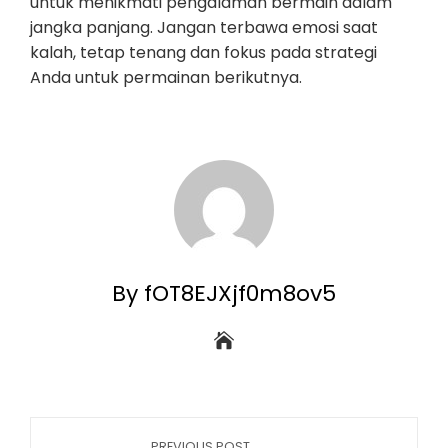
untuk menikmati pengalaman bermain dalam
jangka panjang. Jangan terbawa emosi saat
kalah, tetap tenang dan fokus pada strategi
Anda untuk permainan berikutnya.
By fOT8EJXjf0m8ov5
PREVIOUS POST