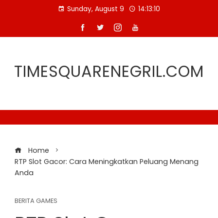
Skip
Sunday, August 9
14:13:11
to
content
TIMESQUARENEGRIL.COM
Home
RTP Slot Gacor: Cara Meningkatkan Peluang Menang
Anda
BERITA GAMES