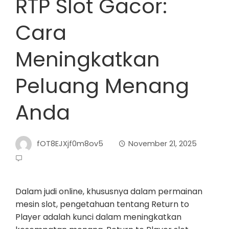
RTP Slot Gacor:
Cara
Meningkatkan
Peluang Menang
Anda
fOT8EJXjf0m8ov5
November 21, 2025
Dalam judi online, khususnya dalam permainan
mesin slot, pengetahuan tentang Return to
Player adalah kunci dalam meningkatkan