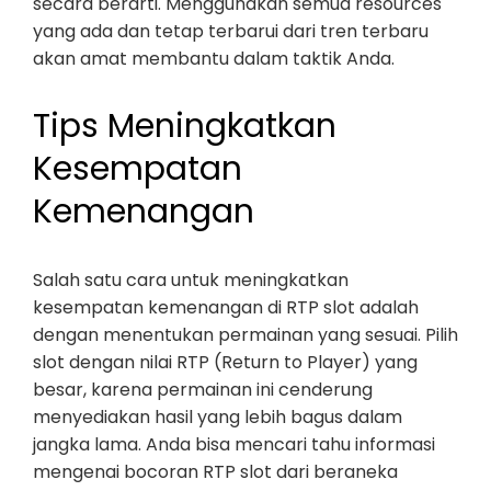
secara berarti. Menggunakan semua resources
yang ada dan tetap terbarui dari tren terbaru
akan amat membantu dalam taktik Anda.
Tips Meningkatkan
Kesempatan
Kemenangan
Salah satu cara untuk meningkatkan
kesempatan kemenangan di RTP slot adalah
dengan menentukan permainan yang sesuai. Pilih
slot dengan nilai RTP (Return to Player) yang
besar, karena permainan ini cenderung
menyediakan hasil yang lebih bagus dalam
jangka lama. Anda bisa mencari tahu informasi
mengenai bocoran RTP slot dari beraneka